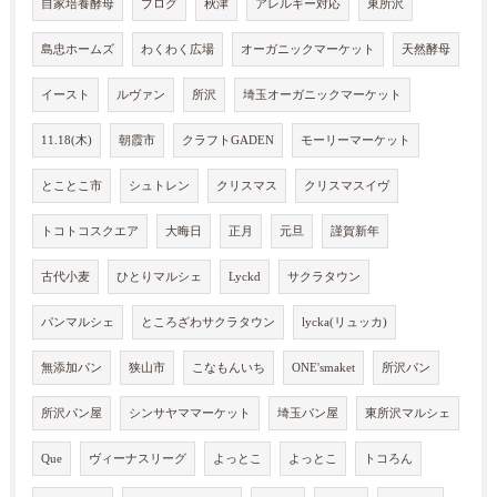
自家培養酵母
ブログ
秋津
アレルギー対応
東所沢
島忠ホームズ
わくわく広場
オーガニックマーケット
天然酵母
イースト
ルヴァン
所沢
埼玉オーガニックマーケット
11.18(木)
朝霞市
クラフトGADEN
モーリーマーケット
とことこ市
シュトレン
クリスマス
クリスマスイヴ
トコトコスクエア
大晦日
正月
元旦
謹賀新年
古代小麦
ひとりマルシェ
Lyckd
サクラタウン
パンマルシェ
ところざわサクラタウン
lycka(リュッカ)
無添加パン
狭山市
こなもんいち
ONE'smaket
所沢パン
所沢パン屋
シンサヤママーケット
埼玉パン屋
東所沢マルシェ
Que
ヴィーナスリーグ
よっとこ
よっとこ
トコろん