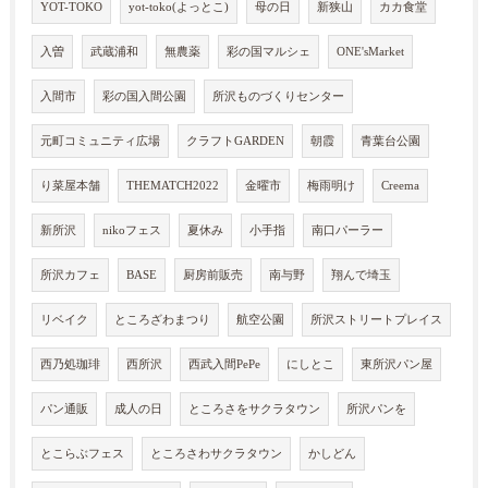
YOT-TOKO
yot-toko(よっとこ)
母の日
新狭山
カカ食堂
入曽
武蔵浦和
無農薬
彩の国マルシェ
ONE'sMarket
入間市
彩の国入間公園
所沢ものづくりセンター
元町コミュニティ広場
クラフトGARDEN
朝霞
青葉台公園
り菜屋本舗
THEMATCH2022
金曜市
梅雨明け
Creema
新所沢
nikoフェス
夏休み
小手指
南口パーラー
所沢カフェ
BASE
厨房前販売
南与野
翔んで埼玉
リベイク
ところざわまつり
航空公園
所沢ストリートプレイス
西乃処珈琲
西所沢
西武入間PePe
にしとこ
東所沢パン屋
パン通販
成人の日
ところさをサクラタウン
所沢パンを
とこらぶフェス
ところさわサクラタウン
かしどん