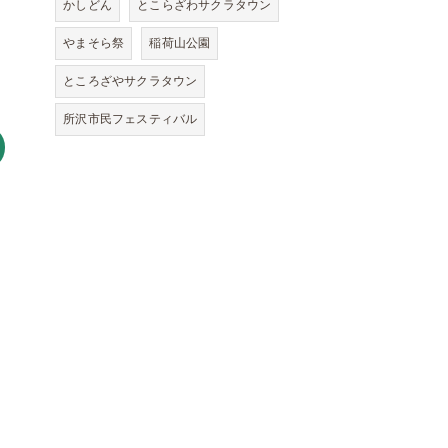
かしどん
とこらざわサクラタウン
やまそら祭
稲荷山公園
ところざやサクラタウン
所沢市民フェスティバル