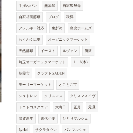
手捏ねパン
無添加
自家製酵母
自家培養酵母
ブログ
秋津
アレルギー対応
東所沢
島忠ホームズ
わくわく広場
オーガニックマーケット
天然酵母
イースト
ルヴァン
所沢
埼玉オーガニックマーケット
11.18(木)
朝霞市
クラフトGADEN
モーリーマーケット
とことこ市
シュトレン
クリスマス
クリスマスイヴ
トコトコスクエア
大晦日
正月
元旦
謹賀新年
古代小麦
ひとりマルシェ
Lyckd
サクラタウン
パンマルシェ