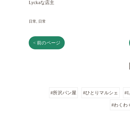
Lyckaな店主
日常
日常
< 前のページ
#所沢パン屋
#ひとりマルシェ
#L
#わくわ