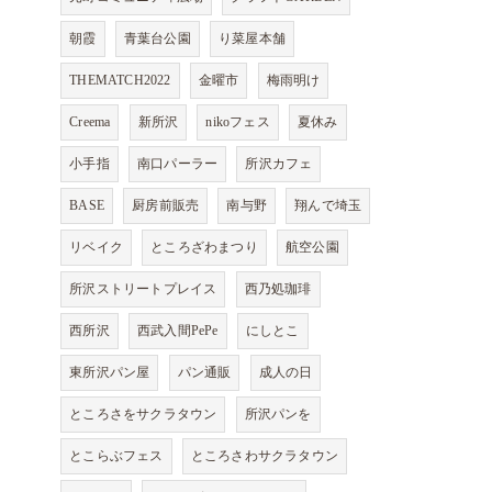
朝霞
青葉台公園
り菜屋本舗
THEMATCH2022
金曜市
梅雨明け
Creema
新所沢
nikoフェス
夏休み
小手指
南口パーラー
所沢カフェ
BASE
厨房前販売
南与野
翔んで埼玉
リベイク
ところざわまつり
航空公園
所沢ストリートプレイス
西乃処珈琲
西所沢
西武入間PePe
にしとこ
東所沢パン屋
パン通販
成人の日
ところさをサクラタウン
所沢パンを
とこらぶフェス
ところさわサクラタウン