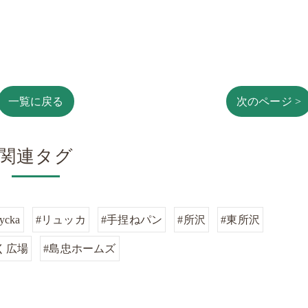
一覧に戻る
次のページ >
関連タグ
ycka
#リュッカ
#手捏ねパン
#所沢
#東所沢
く広場
#島忠ホームズ