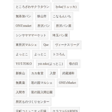
ところざわサクラタウン
lycka(リュッカ)
無添加パン
狭山市
こなもんいち
ONE'smaket
所沢パン
所沢パン屋
シンサヤママーケット
埼玉パン屋
東所沢マルシェ
Que
ヴィーナスリーグ
よっとこ
よっとこ
トコろん
YOT-TOKO
yot-toko(よっとこ)
母の日
新狭山
カカ食堂
入曽
武蔵浦和
無農薬
彩の国マルシェ
ONE'sMarket
入間市
彩の国入間公園
所沢ものづくりセンター
元町コミュニティ広場
クラフトGARDEN