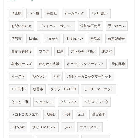
埼玉県
パン屋
手捏ね
オーガニック
Lycka 想い
お問い合わせ
プライバシーポリシー
添加物不使用
手ごねパン
所沢市
Lycka
リュッカ
手捏ねパン
無添加
自家製酵母
自家培養酵母
ブログ
秋津
アレルギー対応
東所沢
島忠ホームズ
わくわく広場
オーガニックマーケット
天然酵母
イースト
ルヴァン
所沢
埼玉オーガニックマーケット
11.18(木)
朝霞市
クラフトGADEN
モーリーマーケット
とことこ市
シュトレン
クリスマス
クリスマスイヴ
トコトコスクエア
大晦日
正月
元旦
謹賀新年
古代小麦
ひとりマルシェ
Lyckd
サクラタウン