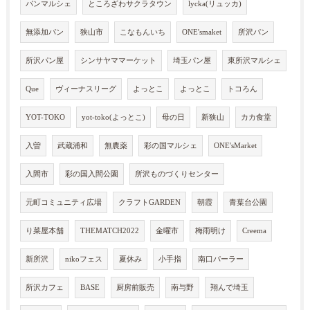
パンマルシェ
ところざわサクラタウン
lycka(リュッカ)
無添加パン
狭山市
こなもんいち
ONE'smaket
所沢パン
所沢パン屋
シンサヤママーケット
埼玉パン屋
東所沢マルシェ
Que
ヴィーナスリーグ
よっとこ
よっとこ
トコろん
YOT-TOKO
yot-toko(よっとこ)
母の日
新狭山
カカ食堂
入曽
武蔵浦和
無農薬
彩の国マルシェ
ONE'sMarket
入間市
彩の国入間公園
所沢ものづくりセンター
元町コミュニティ広場
クラフトGARDEN
朝霞
青葉台公園
り菜屋本舗
THEMATCH2022
金曜市
梅雨明け
Creema
新所沢
nikoフェス
夏休み
小手指
南口パーラー
所沢カフェ
BASE
厨房前販売
南与野
翔んで埼玉