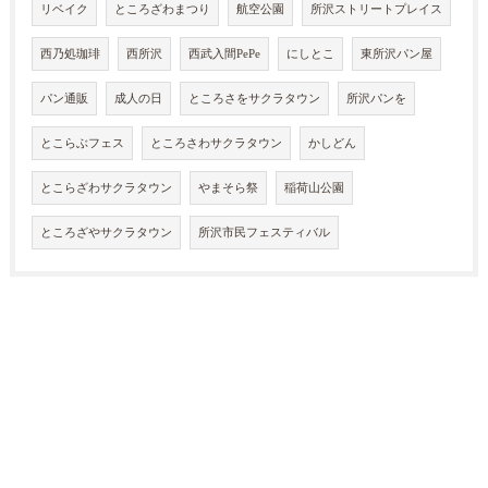
リベイク
ところざわまつり
航空公園
所沢ストリートプレイス
西乃処珈琲
西所沢
西武入間PePe
にしとこ
東所沢パン屋
パン通販
成人の日
ところさをサクラタウン
所沢パンを
とこらぶフェス
ところさわサクラタウン
かしどん
とこらざわサクラタウン
やまそら祭
稲荷山公園
ところざやサクラタウン
所沢市民フェスティバル