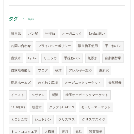
タグ
Tags
埼玉県
パン屋
手捏ね
オーガニック
Lycka 想い
お問い合わせ
プライバシーポリシー
添加物不使用
手ごねパン
所沢市
Lycka
リュッカ
手捏ねパン
無添加
自家製酵母
自家培養酵母
ブログ
秋津
アレルギー対応
東所沢
島忠ホームズ
わくわく広場
オーガニックマーケット
天然酵母
イースト
ルヴァン
所沢
埼玉オーガニックマーケット
11.18(木)
朝霞市
クラフトGADEN
モーリーマーケット
とことこ市
シュトレン
クリスマス
クリスマスイヴ
トコトコスクエア
大晦日
正月
元旦
謹賀新年