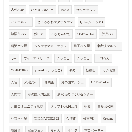
古代小麦
ひとりマルシェ
Lyckd
サクラタウン
パンマルシェ
ところざわサクラタウン
lycka(リュッカ)
無添加パン
狭山市
こなもんいち
ONE'smaket
所沢パン
所沢パン屋
シンサヤママーケット
埼玉パン屋
東所沢マルシェ
Que
ヴィーナスリーグ
よっとこ
よっとこ
トコろん
YOT-TOKO
yot-toko(よっとこ)
母の日
新狭山
カカ食堂
入曽
武蔵浦和
無農薬
彩の国マルシェ
ONE'sMarket
入間市
彩の国入間公園
所沢ものづくりセンター
元町コミュニティ広場
クラフトGARDEN
朝霞
青葉台公園
り菜屋本舗
THEMATCH2022
金曜市
梅雨明け
Creema
新所沢
nikoフェス
夏休み
小手指
南口パーラー