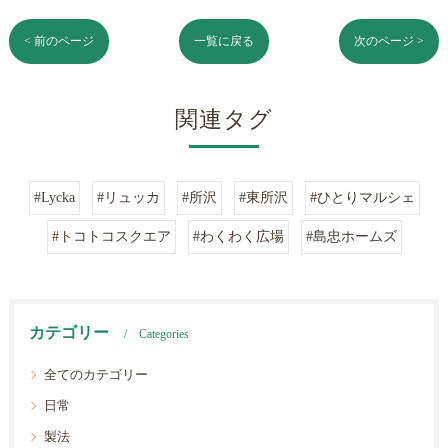
< 前のページ
一覧に戻る
次のページ >
関連タグ
#Lycka
#リュッカ
#所沢
#東所沢
#ひとりマルシェ
#トコトコスクエア
#わくわく広場
#島忠ホームズ
カテゴリー
Categories
全てのカテゴリー
日常
製法