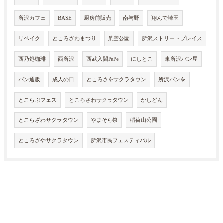
所沢カフェ
BASE
厨房前販売
南与野
翔んで埼玉
リベイク
ところざわまつり
航空公園
所沢ストリートプレイス
西乃処珈琲
西所沢
西武入間PePe
にしとこ
東所沢パン屋
パン通販
成人の日
ところさをサクラタウン
所沢パンを
とこらぶフェス
ところさわサクラタウン
かしどん
とこらざわサクラタウン
やまそら祭
稲荷山公園
ところざやサクラタウン
所沢市民フェスティバル