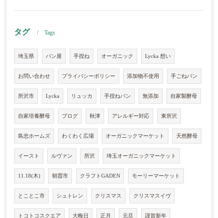
タグ
Tags
埼玉県
パン屋
手捏ね
オーガニック
Lycka 想い
お問い合わせ
プライバシーポリシー
添加物不使用
手ごねパン
所沢市
Lycka
リュッカ
手捏ねパン
無添加
自家製酵母
自家培養酵母
ブログ
秋津
アレルギー対応
東所沢
島忠ホームズ
わくわく広場
オーガニックマーケット
天然酵母
イースト
ルヴァン
所沢
埼玉オーガニックマーケット
11.18(木)
朝霞市
クラフトGADEN
モーリーマーケット
とことこ市
シュトレン
クリスマス
クリスマスイヴ
トコトコスクエア
大晦日
正月
元旦
謹賀新年