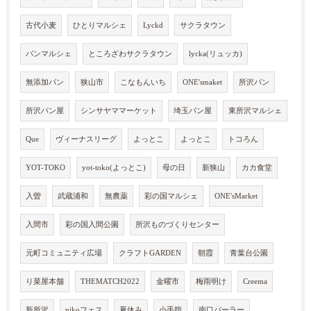
古代小麦
ひとりマルシェ
Lyckd
サクラタウン
パンマルシェ
ところざわサクラタウン
lycka(リュッカ)
無添加パン
狭山市
こなもんいち
ONE'smaket
所沢パン
所沢パン屋
シンサヤママーケット
埼玉パン屋
東所沢マルシェ
Que
ヴィーナスリーグ
よっとこ
よっとこ
トコろん
YOT-TOKO
yot-toko(よっとこ)
母の日
新狭山
カカ食堂
入曽
武蔵浦和
無農薬
彩の国マルシェ
ONE'sMarket
入間市
彩の国入間公園
所沢ものづくりセンター
元町コミュニティ広場
クラフトGARDEN
朝霞
青葉台公園
り菜屋本舗
THEMATCH2022
金曜市
梅雨明け
Creema
新所沢
nikoフェス
夏休み
小手指
南口パーラー