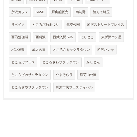
所沢カフェ
BASE
厨房前販売
南与野
翔んで埼玉
リベイク
ところざわまつり
航空公園
所沢ストリートプレイス
西乃処珈琲
西所沢
西武入間PePe
にしとこ
東所沢パン屋
パン通販
成人の日
ところさをサクラタウン
所沢パンを
とこらぶフェス
ところさわサクラタウン
かしどん
とこらざわサクラタウン
やまそら祭
稲荷山公園
ところざやサクラタウン
所沢市民フェスティバル