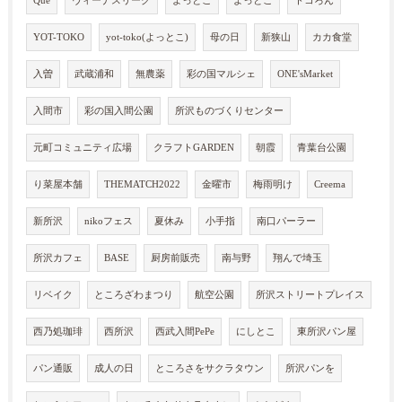
Que
ヴィーナスリーグ
よっとこ
よっとこ
トコろん
YOT-TOKO
yot-toko(よっとこ)
母の日
新狭山
カカ食堂
入曽
武蔵浦和
無農薬
彩の国マルシェ
ONE'sMarket
入間市
彩の国入間公園
所沢ものづくりセンター
元町コミュニティ広場
クラフトGARDEN
朝霞
青葉台公園
り菜屋本舗
THEMATCH2022
金曜市
梅雨明け
Creema
新所沢
nikoフェス
夏休み
小手指
南口パーラー
所沢カフェ
BASE
厨房前販売
南与野
翔んで埼玉
リベイク
ところざわまつり
航空公園
所沢ストリートプレイス
西乃処珈琲
西所沢
西武入間PePe
にしとこ
東所沢パン屋
パン通販
成人の日
ところさをサクラタウン
所沢パンを