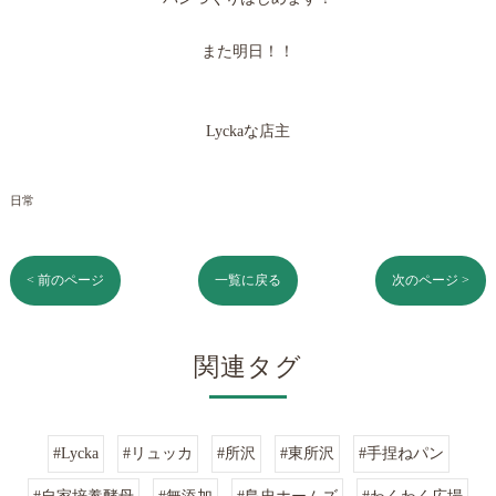
また明日！！
Lyckaな店主
日常
< 前のページ
一覧に戻る
次のページ >
関連タグ
#Lycka
#リュッカ
#所沢
#東所沢
#手捏ねパン