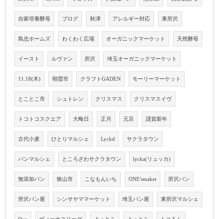
自家培養酵母
ブログ
秋津
アレルギー対応
東所沢
島忠ホームズ
わくわく広場
オーガニックマーケット
天然酵母
イースト
ルヴァン
所沢
埼玉オーガニックマーケット
11.18(木)
朝霞市
クラフトGADEN
モーリーマーケット
とことこ市
シュトレン
クリスマス
クリスマスイヴ
トコトコスクエア
大晦日
正月
元旦
謹賀新年
古代小麦
ひとりマルシェ
Lyckd
サクラタウン
パンマルシェ
ところざわサクラタウン
lycka(リュッカ)
無添加パン
狭山市
こなもんいち
ONE'smaket
所沢パン
所沢パン屋
シンサヤママーケット
埼玉パン屋
東所沢マルシェ