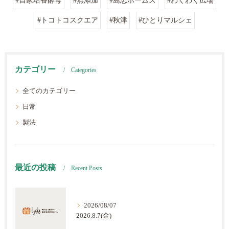
#自家培養酵母
#無添加
#島忠ホームズ
#わくわく広場
#トコトコスクエア
#秋津
#ひとりマルシェ
カテゴリー
Categories
全てのカテゴリー
日常
製法
最近の投稿
Recent Posts
2026/08/07
2026.8.7(金)