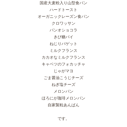
国産大麦粉入り山型食パン
ハードトースト
オーガニックレーズン食パン
クロワッサン
パンオショコラ
きび糖パイ
ねじりバゲット
ミルクフランス
カカオなミルクフランス
キャベツのフォカッチャ
じゃがマヨ
ごま醤油こうじチーズ
ねぎ塩チーズ
メロンパン
ほろにが珈琲メロンパン
自家製粒あんぱん
です。