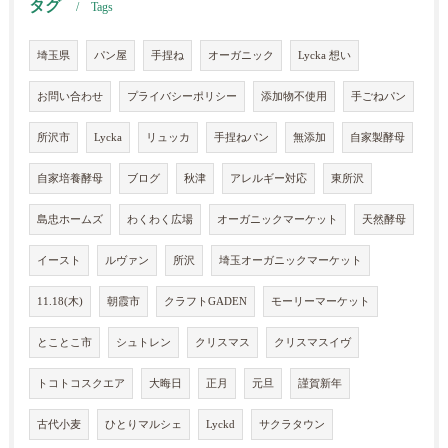
タグ
Tags
埼玉県
パン屋
手捏ね
オーガニック
Lycka 想い
お問い合わせ
プライバシーポリシー
添加物不使用
手ごねパン
所沢市
Lycka
リュッカ
手捏ねパン
無添加
自家製酵母
自家培養酵母
ブログ
秋津
アレルギー対応
東所沢
島忠ホームズ
わくわく広場
オーガニックマーケット
天然酵母
イースト
ルヴァン
所沢
埼玉オーガニックマーケット
11.18(木)
朝霞市
クラフトGADEN
モーリーマーケット
とことこ市
シュトレン
クリスマス
クリスマスイヴ
トコトコスクエア
大晦日
正月
元旦
謹賀新年
古代小麦
ひとりマルシェ
Lyckd
サクラタウン