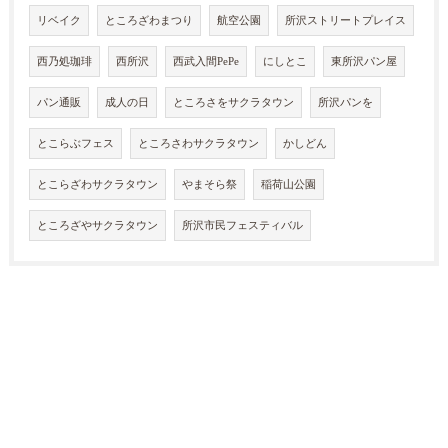
リベイク
ところざわまつり
航空公園
所沢ストリートプレイス
西乃処珈琲
西所沢
西武入間PePe
にしとこ
東所沢パン屋
パン通販
成人の日
ところさをサクラタウン
所沢パンを
とこらぶフェス
ところさわサクラタウン
かしどん
とこらざわサクラタウン
やまそら祭
稲荷山公園
ところざやサクラタウン
所沢市民フェスティバル