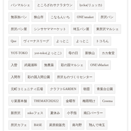
パンマルシェ
ところざわサクラタウン
lycka(リュッカ)
無添加パン
狭山市
こなもんいち
ONE'smaket
所沢パン
所沢パン屋
シンサヤママーケット
埼玉パン屋
東所沢マルシェ
Que
ヴィーナスリーグ
よっとこ
よっとこ
トコろん
YOT-TOKO
yot-toko(よっとこ)
母の日
新狭山
カカ食堂
入曽
武蔵浦和
無農薬
彩の国マルシェ
ONE'sMarket
入間市
彩の国入間公園
所沢ものづくりセンター
元町コミュニティ広場
クラフトGARDEN
朝霞
青葉台公園
り菜屋本舗
THEMATCH2022
金曜市
梅雨明け
Creema
新所沢
nikoフェス
夏休み
小手指
南口パーラー
所沢カフェ
BASE
厨房前販売
南与野
翔んで埼玉