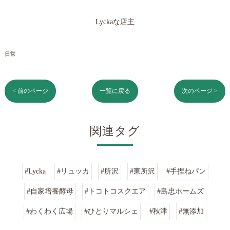
Lyckaな店主
日常
< 前のページ
一覧に戻る
次のページ >
関連タグ
#Lycka
#リュッカ
#所沢
#東所沢
#手捏ねパン
#自家培養酵母
#トコトコスクエア
#島忠ホームズ
#わくわく広場
#ひとりマルシェ
#秋津
#無添加