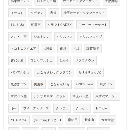
島忠ホームズ
わくわく広場
オーガニックマーケット
天然酵母
イースト
ルヴァン
所沢
埼玉オーガニックマーケット
11.18(木)
朝霞市
クラフトGADEN
モーリーマーケット
とことこ市
シュトレン
クリスマス
クリスマスイヴ
トコトコスクエア
大晦日
正月
元旦
謹賀新年
古代小麦
ひとりマルシェ
Lyckd
サクラタウン
パンマルシェ
ところざわサクラタウン
lycka(リュッカ)
無添加パン
狭山市
こなもんいち
ONE'smaket
所沢パン
所沢パン屋
シンサヤママーケット
埼玉パン屋
東所沢マルシェ
Que
ヴィーナスリーグ
よっとこ
よっとこ
トコろん
YOT-TOKO
yot-toko(よっとこ)
母の日
新狭山
カカ食堂