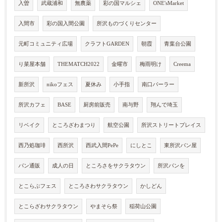
入曽
武蔵浦和
無農薬
彩の国マルシェ
ONE'sMarket
入間市
彩の国入間公園
所沢ものづくりセンター
元町コミュニティ広場
クラフトGARDEN
朝霞
青葉台公園
り菜屋本舗
THEMATCH2022
金曜市
梅雨明け
Creema
新所沢
nikoフェス
夏休み
小手指
南口パーラー
所沢カフェ
BASE
厨房前販売
南与野
翔んで埼玉
リベイク
ところざわまつり
航空公園
所沢ストリートプレイス
西乃処珈琲
西所沢
西武入間PePe
にしとこ
東所沢パン屋
パン通販
成人の日
ところさをサクラタウン
所沢パンを
とこらぶフェス
ところさわサクラタウン
かしどん
とこらざわサクラタウン
やまそら祭
稲荷山公園