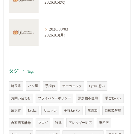
2026.8.5(水)
2026/08/03
2026.8.3(月)
タグ
Tags
埼玉県
パン屋
手捏ね
オーガニック
Lycka 想い
お問い合わせ
プライバシーポリシー
添加物不使用
手ごねパン
所沢市
Lycka
リュッカ
手捏ねパン
無添加
自家製酵母
自家培養酵母
ブログ
秋津
アレルギー対応
東所沢