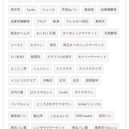
所沢市
Lycka
リュッカ
手捏ねパン
無添加
自家製酵母
自家培養酵母
ブログ
秋津
アレルギー対応
東所沢
島忠ホームズ
わくわく広場
オーガニックマーケット
天然酵母
イースト
ルヴァン
所沢
埼玉オーガニックマーケット
11.18(木)
朝霞市
クラフトGADEN
モーリーマーケット
とことこ市
シュトレン
クリスマス
クリスマスイヴ
トコトコスクエア
大晦日
正月
元旦
謹賀新年
古代小麦
ひとりマルシェ
Lyckd
サクラタウン
パンマルシェ
ところざわサクラタウン
lycka(リュッカ)
無添加パン
狭山市
こなもんいち
ONE'smaket
所沢パン
所沢パン屋
シンサヤママーケット
埼玉パン屋
東所沢マルシェ