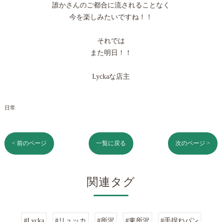
誰かさんのご都合に流されることなく
今を楽しみたいですね！！
それでは
また明日！！
Lyckaな店主
日常
< 前のページ
一覧に戻る
次のページ >
関連タグ
#Lycka
#リュッカ
#所沢
#東所沢
#手捏ねパン