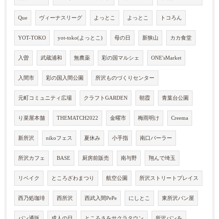
Que
ヴィーナスリーグ
よっとこ
よっとこ
トコろん
YOT-TOKO
yot-toko(よっとこ)
母の日
新狭山
カカ食堂
入曽
武蔵浦和
無農薬
彩の国マルシェ
ONE'sMarket
入間市
彩の国入間公園
所沢ものづくりセンター
元町コミュニティ広場
クラフトGARDEN
朝霞
青葉台公園
り菜屋本舗
THEMATCH2022
金曜市
梅雨明け
Creema
新所沢
nikoフェス
夏休み
小手指
南口パーラー
所沢カフェ
BASE
厨房前販売
南与野
翔んで埼玉
リベイク
ところざわまつり
航空公園
所沢ストリートプレイス
西乃処珈琲
西所沢
西武入間PePe
にしとこ
東所沢パン屋
パン通販
成人の日
ところさをサクラタウン
所沢パンを