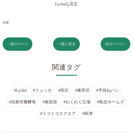
Lyckaな店主
日常
< 前のページ
一覧に戻る
次のページ >
関連タグ
#Lyckd
#リュッカ
#所沢
#東所沢
#手捏ねパン
#自家培養酵母
#無添加
#わくわく広場
#島忠ホームズ
#トコトコスクエア
#秋津