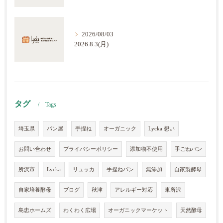
2026/08/03
2026.8.3(月)
タグ
Tags
埼玉県
パン屋
手捏ね
オーガニック
Lycka 想い
お問い合わせ
プライバシーポリシー
添加物不使用
手ごねパン
所沢市
Lycka
リュッカ
手捏ねパン
無添加
自家製酵母
自家培養酵母
ブログ
秋津
アレルギー対応
東所沢
島忠ホームズ
わくわく広場
オーガニックマーケット
天然酵母