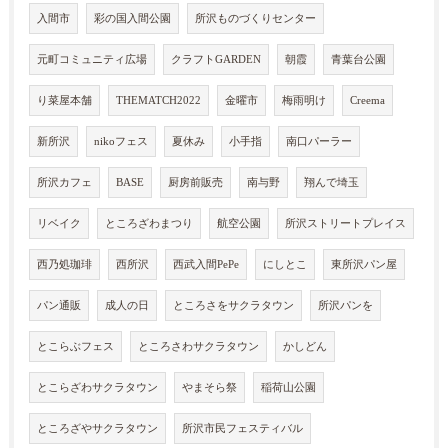
入間市
彩の国入間公園
所沢ものづくりセンター
元町コミュニティ広場
クラフトGARDEN
朝霞
青葉台公園
り菜屋本舗
THEMATCH2022
金曜市
梅雨明け
Creema
新所沢
nikoフェス
夏休み
小手指
南口パーラー
所沢カフェ
BASE
厨房前販売
南与野
翔んで埼玉
リベイク
ところざわまつり
航空公園
所沢ストリートプレイス
西乃処珈琲
西所沢
西武入間PePe
にしとこ
東所沢パン屋
パン通販
成人の日
ところさをサクラタウン
所沢パンを
とこらぶフェス
ところさわサクラタウン
かしどん
とこらざわサクラタウン
やまそら祭
稲荷山公園
ところざやサクラタウン
所沢市民フェスティバル