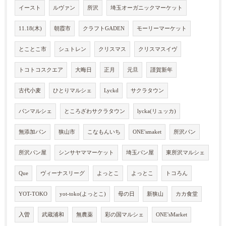
イースト
ルヴァン
所沢
埼玉オーガニックマーケット
11.18(木)
朝霞市
クラフトGADEN
モーリーマーケット
とことこ市
シュトレン
クリスマス
クリスマスイヴ
トコトコスクエア
大晦日
正月
元旦
謹賀新年
古代小麦
ひとりマルシェ
Lyckd
サクラタウン
パンマルシェ
ところざわサクラタウン
lycka(リュッカ)
無添加パン
狭山市
こなもんいち
ONE'smaket
所沢パン
所沢パン屋
シンサヤママーケット
埼玉パン屋
東所沢マルシェ
Que
ヴィーナスリーグ
よっとこ
よっとこ
トコろん
YOT-TOKO
yot-toko(よっとこ)
母の日
新狭山
カカ食堂
入曽
武蔵浦和
無農薬
彩の国マルシェ
ONE'sMarket