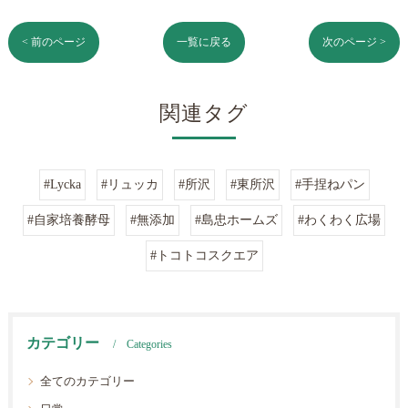
< 前のページ
一覧に戻る
次のページ >
関連タグ
#Lycka
#リュッカ
#所沢
#東所沢
#手捏ねパン
#自家培養酵母
#無添加
#島忠ホームズ
#わくわく広場
#トコトコスクエア
カテゴリー
Categories
全てのカテゴリー