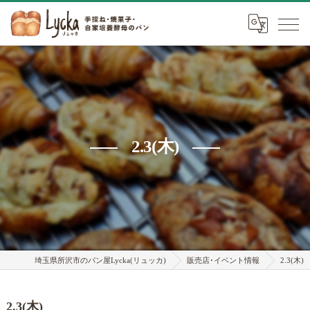
2.3(木)
埼玉県所沢市のパン屋Lycka(リュッカ)
販売店･イベント情報
2.3(木)
2.3(木)