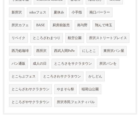
新所沢
nikoフェス
夏休み
小手指
南口パーラー
所沢カフェ
BASE
厨房前販売
南与野
翔んで埼玉
リベイク
ところざわまつり
航空公園
所沢ストリートプレイス
西乃処珈琲
西所沢
西武入間PePe
にしとこ
東所沢パン屋
パン通販
成人の日
ところさをサクラタウン
所沢パンを
とこらぶフェス
ところさわサクラタウン
かしどん
とこらざわサクラタウン
やまそら祭
稲荷山公園
ところざやサクラタウン
所沢市民フェスティバル