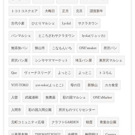
トコトコスクエア
大晦日
正月
元旦
謹賀新年
古代小麦
ひとりマルシェ
Lyckd
サクラタウン
パンマルシェ
ところざわサクラタウン
lycka(リュッカ)
無添加パン
狭山市
こなもんいち
ONE'smaket
所沢パン
所沢パン屋
シンサヤママーケット
埼玉パン屋
東所沢マルシェ
Que
ヴィーナスリーグ
よっとこ
よっとこ
トコろん
YOT-TOKO
yot-toko(よっとこ)
母の日
新狭山
カカ食堂
入曽
武蔵浦和
無農薬
彩の国マルシェ
ONE'sMarket
入間市
彩の国入間公園
所沢ものづくりセンター
元町コミュニティ広場
クラフトGARDEN
朝霞
青葉台公園
り菜屋本舗
THEMATCH2022
金曜市
梅雨明け
Creema