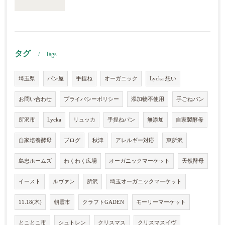
タグ
Tags
埼玉県
パン屋
手捏ね
オーガニック
Lycka 想い
お問い合わせ
プライバシーポリシー
添加物不使用
手ごねパン
所沢市
Lycka
リュッカ
手捏ねパン
無添加
自家製酵母
自家培養酵母
ブログ
秋津
アレルギー対応
東所沢
島忠ホームズ
わくわく広場
オーガニックマーケット
天然酵母
イースト
ルヴァン
所沢
埼玉オーガニックマーケット
11.18(木)
朝霞市
クラフトGADEN
モーリーマーケット
とことこ市
シュトレン
クリスマス
クリスマスイヴ