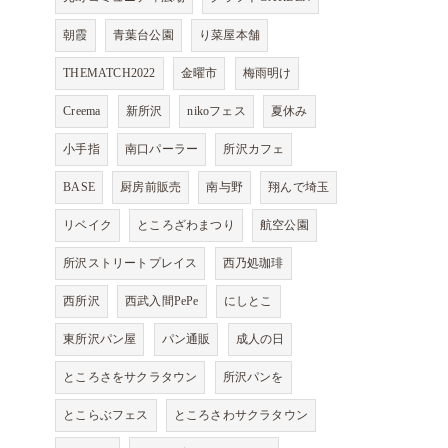
朝霞
青葉台公園
り菜屋本舗
THEMATCH2022
金曜市
梅雨明け
Creema
新所沢
nikoフェス
夏休み
小手指
南口パーラー
所沢カフェ
BASE
厨房前販売
南与野
翔んで埼玉
リベイク
ところざわまつり
航空公園
所沢ストリートプレイス
西乃処珈琲
西所沢
西武入間PePe
にしとこ
東所沢パン屋
パン通販
成人の日
ところさをサクラタウン
所沢パンを
とこらぶフェス
ところさわサクラタウン