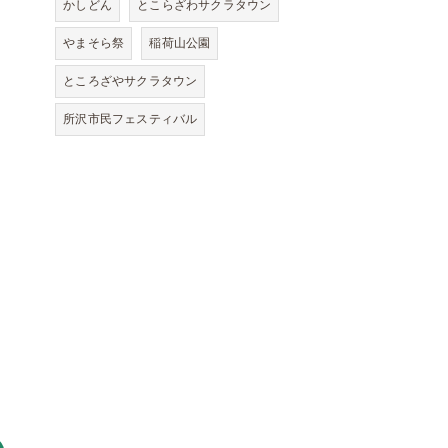
かしどん
とこらざわサクラタウン
やまそら祭
稲荷山公園
ところざやサクラタウン
所沢市民フェスティバル