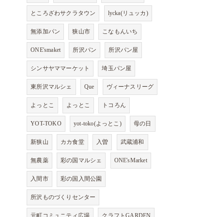
ところざわサクラタウン
lycka(リュッカ)
無添加パン
狭山市
こなもんいち
ONE'smaket
所沢パン
所沢パン屋
シンサヤママーケット
埼玉パン屋
東所沢マルシェ
Que
ヴィーナスリーグ
よっとこ
よっとこ
トコろん
YOT-TOKO
yot-toko(よっとこ)
母の日
新狭山
カカ食堂
入曽
武蔵浦和
無農薬
彩の国マルシェ
ONE'sMarket
入間市
彩の国入間公園
所沢ものづくりセンター
元町コミュニティ広場
クラフトGARDEN