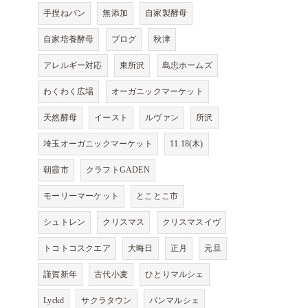
手捏ねパン
無添加
自家製酵母
自家培養酵母
ブログ
秋津
アレルギー対応
東所沢
島忠ホームズ
わくわく広場
オーガニックマーケット
天然酵母
イースト
ルヴァン
所沢
埼玉オーガニックマーケット
11.18(木)
朝霞市
クラフトGADEN
モーリーマーケット
とことこ市
シュトレン
クリスマス
クリスマスイヴ
トコトコスクエア
大晦日
正月
元旦
謹賀新年
古代小麦
ひとりマルシェ
Lyckd
サクラタウン
パンマルシェ