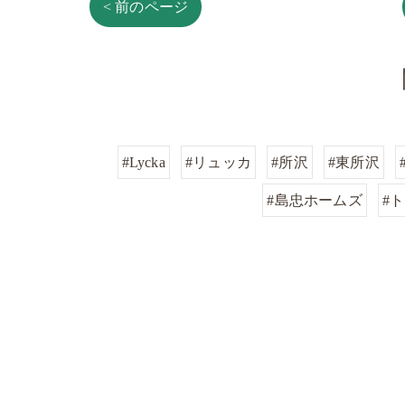
< 前のページ
#Lycka
#リュッカ
#所沢
#東所沢
#島忠ホームズ
#