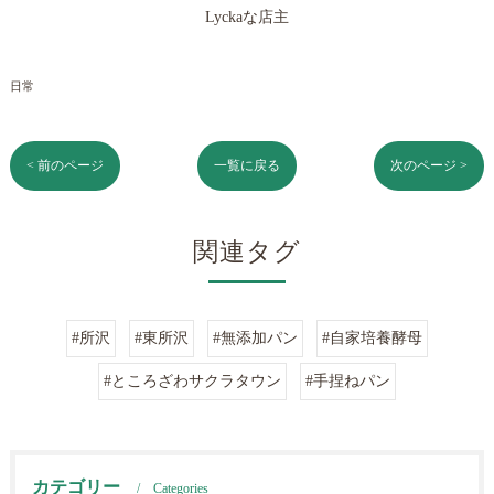
Lyckaな店主
日常
< 前のページ
一覧に戻る
次のページ >
関連タグ
#所沢
#東所沢
#無添加パン
#自家培養酵母
#ところざわサクラタウン
#手捏ねパン
カテゴリー
Categories