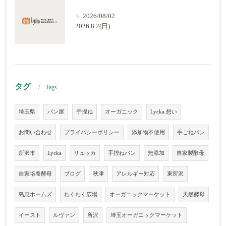
2026/08/02
2026.8.2(日)
タグ
Tags
埼玉県
パン屋
手捏ね
オーガニック
Lycka 想い
お問い合わせ
プライバシーポリシー
添加物不使用
手ごねパン
所沢市
Lycka
リュッカ
手捏ねパン
無添加
自家製酵母
自家培養酵母
ブログ
秋津
アレルギー対応
東所沢
島忠ホームズ
わくわく広場
オーガニックマーケット
天然酵母
イースト
ルヴァン
所沢
埼玉オーガニックマーケット