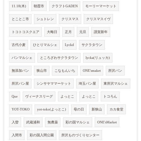
11.18(木)
朝霞市
クラフトGADEN
モーリーマーケット
とことこ市
シュトレン
クリスマス
クリスマスイヴ
トコトコスクエア
大晦日
正月
元旦
謹賀新年
古代小麦
ひとりマルシェ
Lyckd
サクラタウン
パンマルシェ
ところざわサクラタウン
lycka(リュッカ)
無添加パン
狭山市
こなもんいち
ONE'smaket
所沢パン
所沢パン屋
シンサヤママーケット
埼玉パン屋
東所沢マルシェ
Que
ヴィーナスリーグ
よっとこ
よっとこ
トコろん
YOT-TOKO
yot-toko(よっとこ)
母の日
新狭山
カカ食堂
入曽
武蔵浦和
無農薬
彩の国マルシェ
ONE'sMarket
入間市
彩の国入間公園
所沢ものづくりセンター