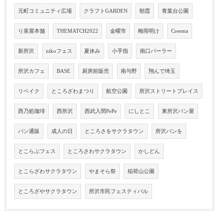
元町コミュニティ広場
クラフトGARDEN
朝霞
青葉台公園
り菜屋本舗
THEMATCH2022
金曜市
梅雨明け
Creema
新所沢
nikoフェス
夏休み
小手指
南口パーラー
所沢カフェ
BASE
厨房前販売
南与野
翔んで埼玉
リベイク
ところざわまつり
航空公園
所沢ストリートプレイス
西乃処珈琲
西所沢
西武入間PePe
にしとこ
東所沢パン屋
パン通販
成人の日
ところさをサクラタウン
所沢パンを
とこらぶフェス
ところさわサクラタウン
かしどん
とこらざわサクラタウン
やまそら祭
稲荷山公園
ところざやサクラタウン
所沢市民フェスティバル