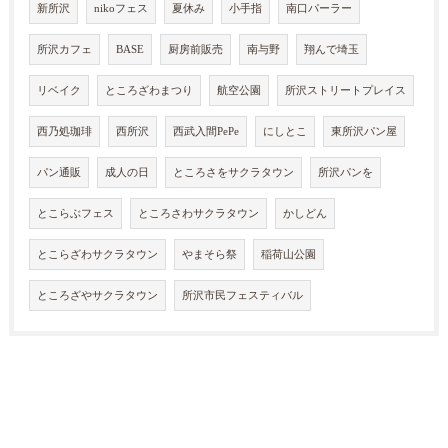
新所沢
nikoフェス
夏休み
小手指
南口パーラー
所沢カフェ
BASE
厨房前販売
南与野
翔んで埼玉
リベイク
ところざわまつり
航空公園
所沢ストリートプレイス
西乃処珈琲
西所沢
西武入間PePe
にしとこ
東所沢パン屋
パン通販
成人の日
ところさをサクラタウン
所沢パンを
とこらぶフェス
ところさわサクラタウン
かしどん
とこらざわサクラタウン
やまそら祭
稲荷山公園
ところざやサクラタウン
所沢市民フェスティバル