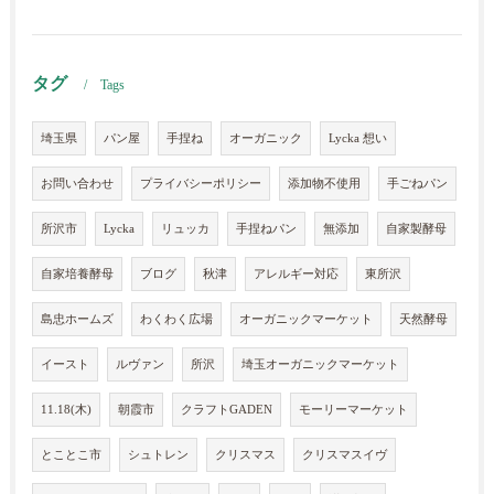
タグ
Tags
埼玉県
パン屋
手捏ね
オーガニック
Lycka 想い
お問い合わせ
プライバシーポリシー
添加物不使用
手ごねパン
所沢市
Lycka
リュッカ
手捏ねパン
無添加
自家製酵母
自家培養酵母
ブログ
秋津
アレルギー対応
東所沢
島忠ホームズ
わくわく広場
オーガニックマーケット
天然酵母
イースト
ルヴァン
所沢
埼玉オーガニックマーケット
11.18(木)
朝霞市
クラフトGADEN
モーリーマーケット
とことこ市
シュトレン
クリスマス
クリスマスイヴ