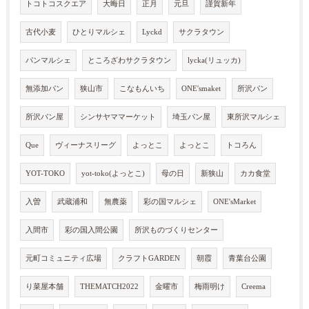
トコトコスクエア
大晦日
正月
元旦
謹賀新年
古代小麦
ひとりマルシェ
Lyckd
サクラタウン
パンマルシェ
ところざわサクラタウン
lycka(リュッカ)
無添加パン
狭山市
こなもんいち
ONE'smaket
所沢パン
所沢パン屋
シンサヤママーケット
埼玉パン屋
東所沢マルシェ
Que
ヴィーナスリーグ
よっとこ
よっとこ
トコろん
YOT-TOKO
yot-toko(よっとこ)
母の日
新狭山
カカ食堂
入曽
武蔵浦和
無農薬
彩の国マルシェ
ONE'sMarket
入間市
彩の国入間公園
所沢ものづくりセンター
元町コミュニティ広場
クラフトGARDEN
朝霞
青葉台公園
り菜屋本舗
THEMATCH2022
金曜市
梅雨明け
Creema