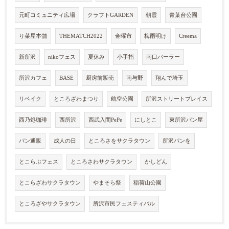
元町コミュニティ広場
クラフトGARDEN
朝霞
青葉台公園
り菜屋本舗
THEMATCH2022
金曜市
梅雨明け
Creema
新所沢
nikoフェス
夏休み
小手指
南口パーラー
所沢カフェ
BASE
厨房前販売
南与野
翔んで埼玉
リベイク
ところざわまつり
航空公園
所沢ストリートプレイス
西乃処珈琲
西所沢
西武入間PePe
にしとこ
東所沢パン屋
パン通販
成人の日
ところさをサクラタウン
所沢パンを
とこらぶフェス
ところさわサクラタウン
かしどん
とこらざわサクラタウン
やまそら祭
稲荷山公園
ところざやサクラタウン
所沢市民フェスティバル