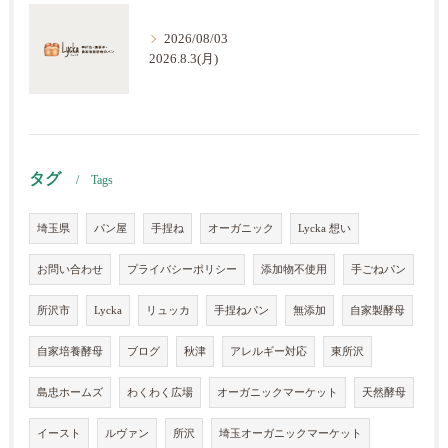
2026/08/03
2026.8.3(月)
タグ
Tags
埼玉県
パン屋
手捏ね
オーガニック
Lycka 想い
お問い合わせ
プライバシーポリシー
添加物不使用
手ごねパン
所沢市
Lycka
リュッカ
手捏ねパン
無添加
自家製酵母
自家培養酵母
ブログ
秋津
アレルギー対応
東所沢
島忠ホームズ
わくわく広場
オーガニックマーケット
天然酵母
イースト
ルヴァン
所沢
埼玉オーガニックマーケット