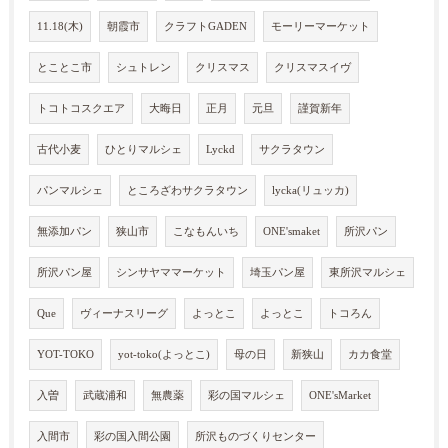
11.18(木)
朝霞市
クラフトGADEN
モーリーマーケット
とことこ市
シュトレン
クリスマス
クリスマスイヴ
トコトコスクエア
大晦日
正月
元旦
謹賀新年
古代小麦
ひとりマルシェ
Lyckd
サクラタウン
パンマルシェ
ところざわサクラタウン
lycka(リュッカ)
無添加パン
狭山市
こなもんいち
ONE'smaket
所沢パン
所沢パン屋
シンサヤママーケット
埼玉パン屋
東所沢マルシェ
Que
ヴィーナスリーグ
よっとこ
よっとこ
トコろん
YOT-TOKO
yot-toko(よっとこ)
母の日
新狭山
カカ食堂
入曽
武蔵浦和
無農薬
彩の国マルシェ
ONE'sMarket
入間市
彩の国入間公園
所沢ものづくりセンター