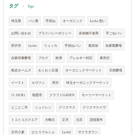
タグ
Tags
埼玉県
パン屋
手捏ね
オーガニック
Lycka 想い
お問い合わせ
プライバシーポリシー
添加物不使用
手ごねパン
所沢市
Lycka
リュッカ
手捏ねパン
無添加
自家製酵母
自家培養酵母
ブログ
秋津
アレルギー対応
東所沢
島忠ホームズ
わくわく広場
オーガニックマーケット
天然酵母
イースト
ルヴァン
所沢
埼玉オーガニックマーケット
11.18(木)
朝霞市
クラフトGADEN
モーリーマーケット
とことこ市
シュトレン
クリスマス
クリスマスイヴ
トコトコスクエア
大晦日
正月
元旦
謹賀新年
古代小麦
ひとりマルシェ
Lyckd
サクラタウン