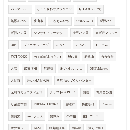
パンマルシェ
ところざわサクラタウン
lycka(リュッカ)
無添加パン
狭山市
こなもんいち
ONE'smaket
所沢パン
所沢パン屋
シンサヤママーケット
埼玉パン屋
東所沢マルシェ
Que
ヴィーナスリーグ
よっとこ
よっとこ
トコろん
YOT-TOKO
yot-toko(よっとこ)
母の日
新狭山
カカ食堂
入曽
武蔵浦和
無農薬
彩の国マルシェ
ONE'sMarket
入間市
彩の国入間公園
所沢ものづくりセンター
元町コミュニティ広場
クラフトGARDEN
朝霞
青葉台公園
り菜屋本舗
THEMATCH2022
金曜市
梅雨明け
Creema
新所沢
nikoフェス
夏休み
小手指
南口パーラー
所沢カフェ
BASE
厨房前販売
南与野
翔んで埼玉