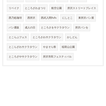
リベイク
ところざわまつり
航空公園
所沢ストリートプレイス
西乃処珈琲
西所沢
西武入間PePe
にしとこ
東所沢パン屋
パン通販
成人の日
ところさをサクラタウン
所沢パンを
とこらぶフェス
ところさわサクラタウン
かしどん
とこらざわサクラタウン
やまそら祭
稲荷山公園
ところざやサクラタウン
所沢市民フェスティバル