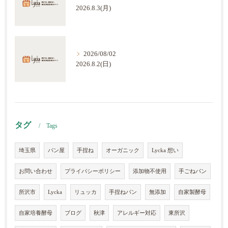
2026.8.3(月)
2026/08/02
2026.8.2(日)
タグ
Tags
埼玉県
パン屋
手捏ね
オーガニック
Lycka 想い
お問い合わせ
プライバシーポリシー
添加物不使用
手ごねパン
所沢市
Lycka
リュッカ
手捏ねパン
無添加
自家製酵母
自家培養酵母
ブログ
秋津
アレルギー対応
東所沢