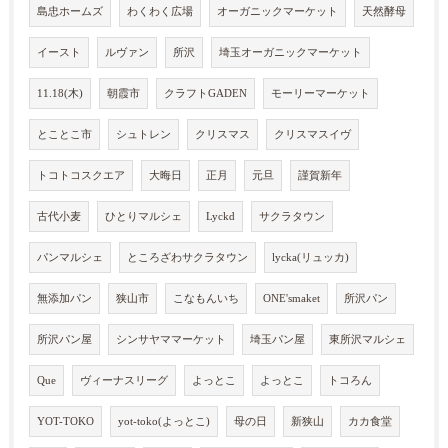
島忠ホームズ
わくわく広場
オーガニックマーケット
天然酵母
イースト
ルヴァン
所沢
埼玉オーガニックマーケット
11.18(木)
朝霞市
クラフトGADEN
モーリーマーケット
とことこ市
シュトレン
クリスマス
クリスマスイヴ
トコトコスクエア
大晦日
正月
元旦
謹賀新年
古代小麦
ひとりマルシェ
Lyckd
サクラタウン
パンマルシェ
ところざわサクラタウン
lycka(リュッカ)
無添加パン
狭山市
こなもんいち
ONE'smaket
所沢パン
所沢パン屋
シンサヤママーケット
埼玉パン屋
東所沢マルシェ
Que
ヴィーナスリーグ
よっとこ
よっとこ
トコろん
YOT-TOKO
yot-toko(よっとこ)
母の日
新狭山
カカ食堂