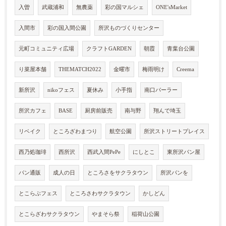
入曽
武蔵浦和
無農薬
彩の国マルシェ
ONE'sMarket
入間市
彩の国入間公園
所沢ものづくりセンター
元町コミュニティ広場
クラフトGARDEN
朝霞
青葉台公園
り菜屋本舗
THEMATCH2022
金曜市
梅雨明け
Creema
新所沢
nikoフェス
夏休み
小手指
南口パーラー
所沢カフェ
BASE
厨房前販売
南与野
翔んで埼玉
リベイク
ところざわまつり
航空公園
所沢ストリートプレイス
西乃処珈琲
西所沢
西武入間PePe
にしとこ
東所沢パン屋
パン通販
成人の日
ところさをサクラタウン
所沢パンを
とこらぶフェス
ところさわサクラタウン
かしどん
とこらざわサクラタウン
やまそら祭
稲荷山公園