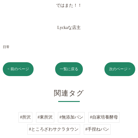
ではまた！！
Lyckaな店主
日常
< 前のページ
一覧に戻る
次のページ >
関連タグ
#所沢
#東所沢
#無添加パン
#自家培養酵母
#ところざわサクラタウン
#手捏ねパン