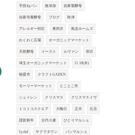
手捏ねパン
無添加
自家製酵母
自家培養酵母
ブログ
秋津
アレルギー対応
東所沢
島忠ホームズ
わくわく広場
オーガニックマーケット
天然酵母
イースト
ルヴァン
所沢
埼玉オーガニックマーケット
11.18(木)
朝霞市
クラフトGADEN
モーリーマーケット
とことこ市
シュトレン
クリスマス
クリスマスイヴ
トコトコスクエア
大晦日
正月
元旦
謹賀新年
古代小麦
ひとりマルシェ
Lyckd
サクラタウン
パンマルシェ