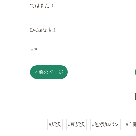
ではまた！！
Lyckaな店主
日常
< 前のページ
#所沢
#東所沢
#無添加パン
#自