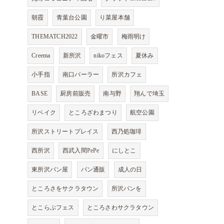
朝霞
青葉台公園
り菜屋本舗
THEMATCH2022
金曜市
梅雨明け
Creema
新所沢
nikoフェス
夏休み
小手指
南口パーラー
所沢カフェ
BASE
厨房前販売
南与野
翔んで埼玉
リベイク
ところざわまつり
航空公園
所沢ストリートプレイス
西乃処珈琲
西所沢
西武入間PePe
にしとこ
東所沢パン屋
パン通販
成人の日
ところさをサクラタウン
所沢パンを
とこらぶフェス
ところさわサクラタウン