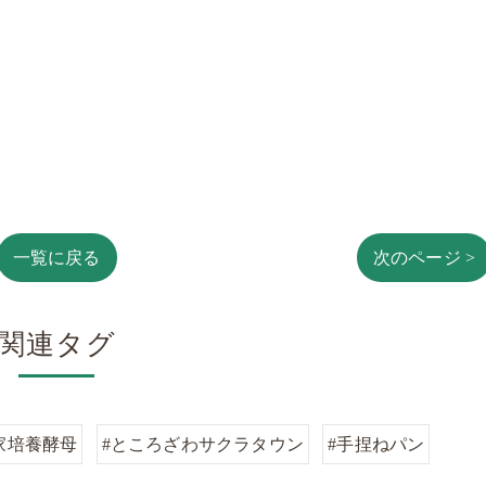
一覧に戻る
次のページ >
関連タグ
家培養酵母
#ところざわサクラタウン
#手捏ねパン