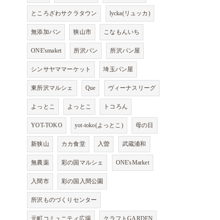
ところざわサクラタウン
lycka(リュッカ)
無添加パン
狭山市
こなもんいち
ONE'smaket
所沢パン
所沢パン屋
シンサヤママーケット
埼玉パン屋
東所沢マルシェ
Que
ヴィーナスリーグ
よっとこ
よっとこ
トコろん
YOT-TOKO
yot-toko(よっとこ)
母の日
新狭山
カカ食堂
入曽
武蔵浦和
無農薬
彩の国マルシェ
ONE'sMarket
入間市
彩の国入間公園
所沢ものづくりセンター
元町コミュニティ広場
クラフトGARDEN