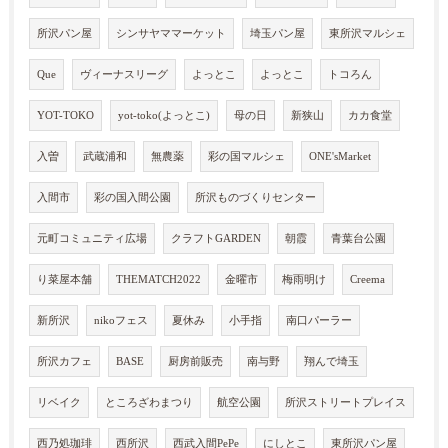
所沢パン屋
シンサヤママーケット
埼玉パン屋
東所沢マルシェ
Que
ヴィーナスリーグ
よっとこ
よっとこ
トコろん
YOT-TOKO
yot-toko(よっとこ)
母の日
新狭山
カカ食堂
入曽
武蔵浦和
無農薬
彩の国マルシェ
ONE'sMarket
入間市
彩の国入間公園
所沢ものづくりセンター
元町コミュニティ広場
クラフトGARDEN
朝霞
青葉台公園
り菜屋本舗
THEMATCH2022
金曜市
梅雨明け
Creema
新所沢
nikoフェス
夏休み
小手指
南口パーラー
所沢カフェ
BASE
厨房前販売
南与野
翔んで埼玉
リベイク
ところざわまつり
航空公園
所沢ストリートプレイス
西乃処珈琲
西所沢
西武入間PePe
にしとこ
東所沢パン屋