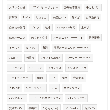
お問い合わせ
プライバシーポリシー
添加物不使用
手ごねパン
所沢市
Lycka
リュッカ
手捏ねパン
無添加
自家製酵母
自家培養酵母
ブログ
秋津
アレルギー対応
東所沢
島忠ホームズ
わくわく広場
オーガニックマーケット
天然酵母
イースト
ルヴァン
所沢
埼玉オーガニックマーケット
11.18(木)
朝霞市
クラフトGADEN
モーリーマーケット
とことこ市
シュトレン
クリスマス
クリスマスイヴ
トコトコスクエア
大晦日
正月
元旦
謹賀新年
古代小麦
ひとりマルシェ
Lyckd
サクラタウン
パンマルシェ
ところざわサクラタウン
lycka(リュッカ)
無添加パン
狭山市
こなもんいち
ONE'smaket
所沢パン