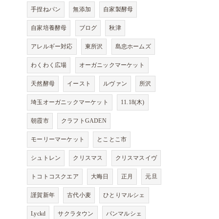
手捏ねパン
無添加
自家製酵母
自家培養酵母
ブログ
秋津
アレルギー対応
東所沢
島忠ホームズ
わくわく広場
オーガニックマーケット
天然酵母
イースト
ルヴァン
所沢
埼玉オーガニックマーケット
11.18(木)
朝霞市
クラフトGADEN
モーリーマーケット
とことこ市
シュトレン
クリスマス
クリスマスイヴ
トコトコスクエア
大晦日
正月
元旦
謹賀新年
古代小麦
ひとりマルシェ
Lyckd
サクラタウン
パンマルシェ