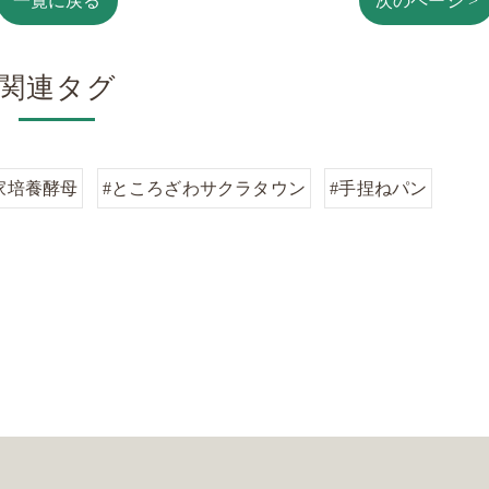
一覧に戻る
次のページ >
関連タグ
家培養酵母
#ところざわサクラタウン
#手捏ねパン