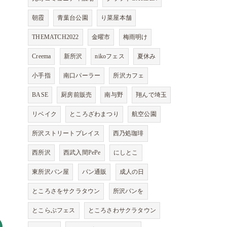
朝霞
青葉台公園
り菜屋本舗
THEMATCH2022
金曜市
梅雨明け
Creema
新所沢
nikoフェス
夏休み
小手指
南口パーラー
所沢カフェ
BASE
厨房前販売
南与野
翔んで埼玉
リベイク
ところざわまつり
航空公園
所沢ストリートプレイス
西乃処珈琲
西所沢
西武入間PePe
にしとこ
東所沢パン屋
パン通販
成人の日
ところさをサクラタウン
所沢パンを
とこらぶフェス
ところさわサクラタウン