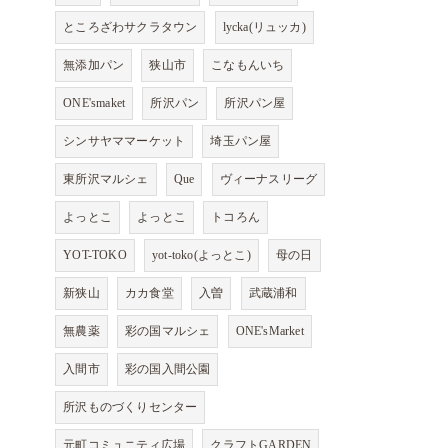
ところざわサクラタウン
lycka(リュッカ)
無添加パン
狭山市
こなもんいち
ONE'smaket
所沢パン
所沢パン屋
シンサヤママーケット
埼玉パン屋
東所沢マルシェ
Que
ヴィーナスリーグ
よっとこ
よっとこ
トコろん
YOT-TOKO
yot-toko(よっとこ)
母の日
新狭山
カカ食堂
入曽
武蔵浦和
無農薬
彩の国マルシェ
ONE'sMarket
入間市
彩の国入間公園
所沢ものづくりセンター
元町コミュニティ広場
クラフトGARDEN