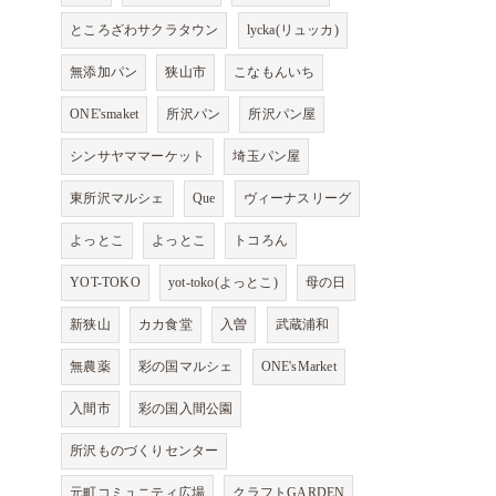
ところざわサクラタウン
lycka(リュッカ)
無添加パン
狭山市
こなもんいち
ONE'smaket
所沢パン
所沢パン屋
シンサヤママーケット
埼玉パン屋
東所沢マルシェ
Que
ヴィーナスリーグ
よっとこ
よっとこ
トコろん
YOT-TOKO
yot-toko(よっとこ)
母の日
新狭山
カカ食堂
入曽
武蔵浦和
無農薬
彩の国マルシェ
ONE'sMarket
入間市
彩の国入間公園
所沢ものづくりセンター
元町コミュニティ広場
クラフトGARDEN