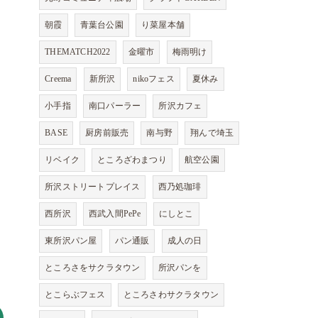
朝霞
青葉台公園
り菜屋本舗
THEMATCH2022
金曜市
梅雨明け
Creema
新所沢
nikoフェス
夏休み
小手指
南口パーラー
所沢カフェ
BASE
厨房前販売
南与野
翔んで埼玉
リベイク
ところざわまつり
航空公園
所沢ストリートプレイス
西乃処珈琲
西所沢
西武入間PePe
にしとこ
東所沢パン屋
パン通販
成人の日
ところさをサクラタウン
所沢パンを
とこらぶフェス
ところさわサクラタウン