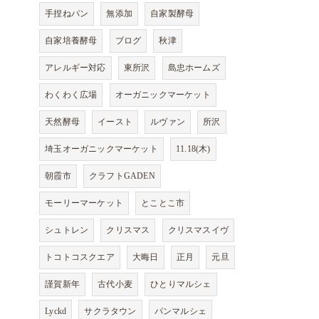
手捏ねパン
無添加
自家製酵母
自家培養酵母
ブログ
秋津
アレルギー対応
東所沢
島忠ホームズ
わくわく広場
オーガニックマーケット
天然酵母
イースト
ルヴァン
所沢
埼玉オーガニックマーケット
11.18(木)
朝霞市
クラフトGADEN
モーリーマーケット
とことこ市
シュトレン
クリスマス
クリスマスイヴ
トコトコスクエア
大晦日
正月
元旦
謹賀新年
古代小麦
ひとりマルシェ
Lyckd
サクラタウン
パンマルシェ