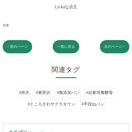
Lyckaな店主
日常
< 前のページ
一覧に戻る
次のページ >
関連タグ
#所沢
#東所沢
#無添加パン
#自家培養酵母
#ところざわサクラタウン
#手捏ねパン