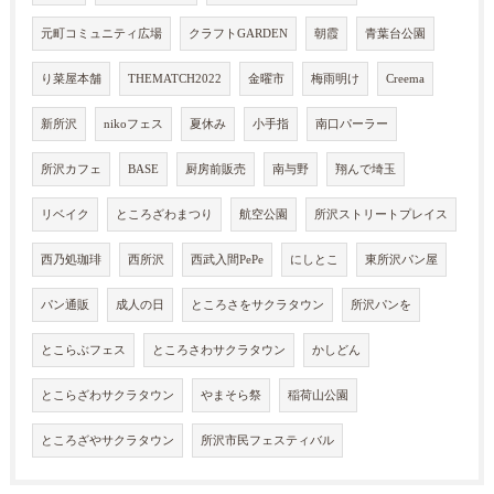
元町コミュニティ広場
クラフトGARDEN
朝霞
青葉台公園
り菜屋本舗
THEMATCH2022
金曜市
梅雨明け
Creema
新所沢
nikoフェス
夏休み
小手指
南口パーラー
所沢カフェ
BASE
厨房前販売
南与野
翔んで埼玉
リベイク
ところざわまつり
航空公園
所沢ストリートプレイス
西乃処珈琲
西所沢
西武入間PePe
にしとこ
東所沢パン屋
パン通販
成人の日
ところさをサクラタウン
所沢パンを
とこらぶフェス
ところさわサクラタウン
かしどん
とこらざわサクラタウン
やまそら祭
稲荷山公園
ところざやサクラタウン
所沢市民フェスティバル