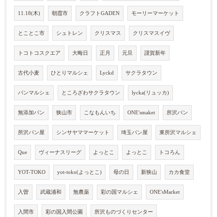
11.18(木)
朝霞市
クラフトGADEN
モーリーマーケット
とことこ市
シュトレン
クリスマス
クリスマスイヴ
トコトコスクエア
大晦日
正月
元旦
謹賀新年
古代小麦
ひとりマルシェ
Lyckd
サクラタウン
パンマルシェ
ところざわサクラタウン
lycka(リュッカ)
無添加パン
狭山市
こなもんいち
ONE'smaket
所沢パン
所沢パン屋
シンサヤママーケット
埼玉パン屋
東所沢マルシェ
Que
ヴィーナスリーグ
よっとこ
よっとこ
トコろん
YOT-TOKO
yot-toko(よっとこ)
母の日
新狭山
カカ食堂
入曽
武蔵浦和
無農薬
彩の国マルシェ
ONE'sMarket
入間市
彩の国入間公園
所沢ものづくりセンター