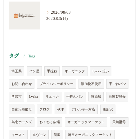
2026/08/03
2026.8.3(月)
タグ
Tags
埼玉県
パン屋
手捏ね
オーガニック
Lycka 想い
お問い合わせ
プライバシーポリシー
添加物不使用
手ごねパン
所沢市
Lycka
リュッカ
手捏ねパン
無添加
自家製酵母
自家培養酵母
ブログ
秋津
アレルギー対応
東所沢
島忠ホームズ
わくわく広場
オーガニックマーケット
天然酵母
イースト
ルヴァン
所沢
埼玉オーガニックマーケット