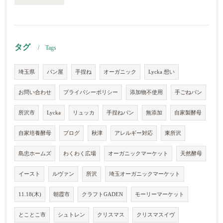
タグ
Tags
埼玉県
パン屋
手捏ね
オーガニック
Lycka 想い
お問い合わせ
プライバシーポリシー
添加物不使用
手ごねパン
所沢市
Lycka
リュッカ
手捏ねパン
無添加
自家製酵母
自家培養酵母
ブログ
秋津
アレルギー対応
東所沢
島忠ホームズ
わくわく広場
オーガニックマーケット
天然酵母
イースト
ルヴァン
所沢
埼玉オーガニックマーケット
11.18(木)
朝霞市
クラフトGADEN
モーリーマーケット
とことこ市
シュトレン
クリスマス
クリスマスイヴ