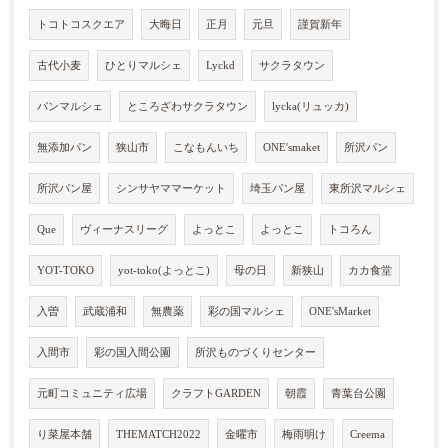
トコトコスクエア
大晦日
正月
元旦
謹賀新年
古代小麦
ひとりマルシェ
Lyckd
サクラタウン
パンマルシェ
ところざわサクラタウン
lycka(リュッカ)
無添加パン
狭山市
こなもんいち
ONE'smaket
所沢パン
所沢パン屋
シンサヤママーケット
埼玉パン屋
東所沢マルシェ
Que
ヴィーナスリーグ
よっとこ
よっとこ
トコろん
YOT-TOKO
yot-toko(よっとこ)
母の日
新狭山
カカ食堂
入曽
武蔵浦和
無農薬
彩の国マルシェ
ONE'sMarket
入間市
彩の国入間公園
所沢ものづくりセンター
元町コミュニティ広場
クラフトGARDEN
朝霞
青葉台公園
り菜屋本舗
THEMATCH2022
金曜市
梅雨明け
Creema