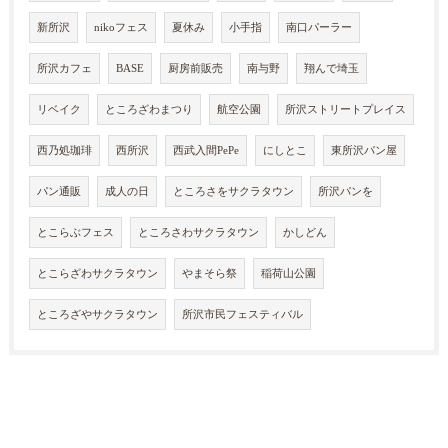
新所沢
nikoフェス
夏休み
小手指
南口パーラー
所沢カフェ
BASE
厨房前販売
南与野
翔んで埼玉
リベイク
ところざわまつり
航空公園
所沢ストリートプレイス
西乃処珈琲
西所沢
西武入間PePe
にしとこ
東所沢パン屋
パン通販
成人の日
ところさをサクラタウン
所沢パンを
とこらぶフェス
ところさわサクラタウン
かしどん
とこらざわサクラタウン
やまそら祭
稲荷山公園
ところざやサクラタウン
所沢市民フェスティバル