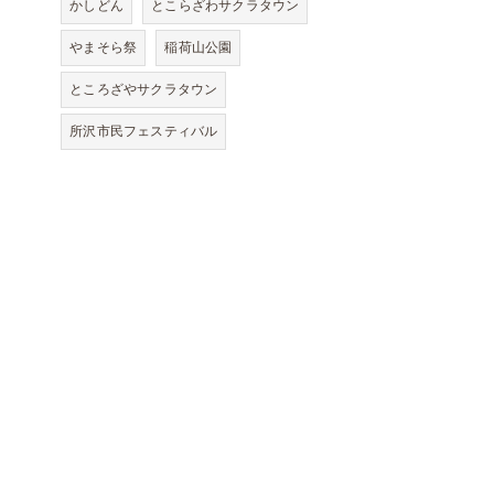
かしどん
とこらざわサクラタウン
やまそら祭
稲荷山公園
ところざやサクラタウン
所沢市民フェスティバル