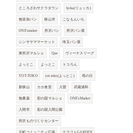
ところざわサクラタウン
lycka(リュッカ)
無添加パン
狭山市
こなもんいち
ONE'smaket
所沢パン
所沢パン屋
シンサヤママーケット
埼玉パン屋
東所沢マルシェ
Que
ヴィーナスリーグ
よっとこ
よっとこ
トコろん
YOT-TOKO
yot-toko(よっとこ)
母の日
新狭山
カカ食堂
入曽
武蔵浦和
無農薬
彩の国マルシェ
ONE'sMarket
入間市
彩の国入間公園
所沢ものづくりセンター
元町コミュニティ広場
クラフトGARDEN