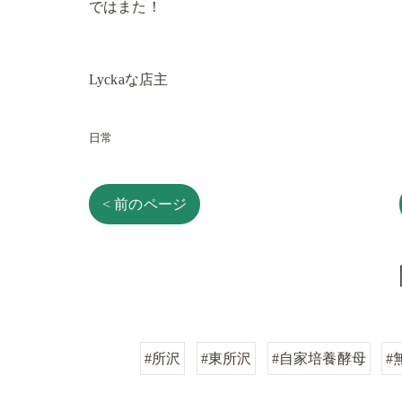
ではまた！
Lyckaな店主
日常
< 前のページ
#所沢
#東所沢
#自家培養酵母
#