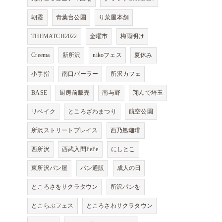
朝霞
青葉台公園
り菜屋本舗
THEMATCH2022
金曜市
梅雨明け
Creema
新所沢
nikoフェス
夏休み
小手指
南口パーラー
所沢カフェ
BASE
厨房前販売
南与野
翔んで埼玉
リベイク
ところざわまつり
航空公園
所沢ストリートプレイス
西乃処珈琲
西所沢
西武入間PePe
にしとこ
東所沢パン屋
パン通販
成人の日
ところさをサクラタウン
所沢パンを
とこらぶフェス
ところさわサクラタウン