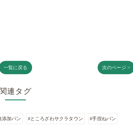
一覧に戻る
次のページ >
関連タグ
無添加パン
#ところざわサクラタウン
#手捏ねパン