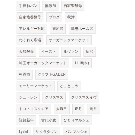
手捏ねパン
無添加
自家製酵母
自家培養酵母
ブログ
秋津
アレルギー対応
東所沢
島忠ホームズ
わくわく広場
オーガニックマーケット
天然酵母
イースト
ルヴァン
所沢
埼玉オーガニックマーケット
11.18(木)
朝霞市
クラフトGADEN
モーリーマーケット
とことこ市
シュトレン
クリスマス
クリスマスイヴ
トコトコスクエア
大晦日
正月
元旦
謹賀新年
古代小麦
ひとりマルシェ
Lyckd
サクラタウン
パンマルシェ