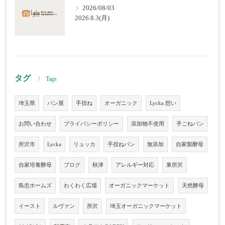
2026/08/03
2026.8.3(月)
タグ
Tags
埼玉県
パン屋
手捏ね
オーガニック
Lycka 想い
お問い合わせ
プライバシーポリシー
添加物不使用
手ごねパン
所沢市
Lycka
リュッカ
手捏ねパン
無添加
自家製酵母
自家培養酵母
ブログ
秋津
アレルギー対応
東所沢
島忠ホームズ
わくわく広場
オーガニックマーケット
天然酵母
イースト
ルヴァン
所沢
埼玉オーガニックマーケット