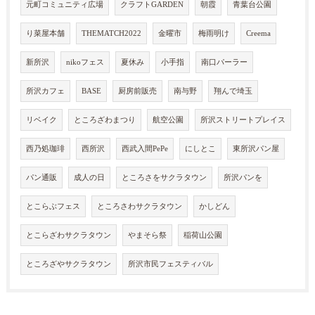
元町コミュニティ広場
クラフトGARDEN
朝霞
青葉台公園
り菜屋本舗
THEMATCH2022
金曜市
梅雨明け
Creema
新所沢
nikoフェス
夏休み
小手指
南口パーラー
所沢カフェ
BASE
厨房前販売
南与野
翔んで埼玉
リベイク
ところざわまつり
航空公園
所沢ストリートプレイス
西乃処珈琲
西所沢
西武入間PePe
にしとこ
東所沢パン屋
パン通販
成人の日
ところさをサクラタウン
所沢パンを
とこらぶフェス
ところさわサクラタウン
かしどん
とこらざわサクラタウン
やまそら祭
稲荷山公園
ところざやサクラタウン
所沢市民フェスティバル