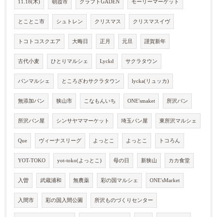
11.18(木)
朝霞市
クラフトGADEN
モーリーマーケット
とことこ市
シュトレン
クリスマス
クリスマスイヴ
トコトコスクエア
大晦日
正月
元旦
謹賀新年
古代小麦
ひとりマルシェ
Lyckd
サクラタウン
パンマルシェ
ところざわサクラタウン
lycka(リュッカ)
無添加パン
狭山市
こなもんいち
ONE'smaket
所沢パン
所沢パン屋
シンサヤママーケット
埼玉パン屋
東所沢マルシェ
Que
ヴィーナスリーグ
よっとこ
よっとこ
トコろん
YOT-TOKO
yot-toko(よっとこ)
母の日
新狭山
カカ食堂
入曽
武蔵浦和
無農薬
彩の国マルシェ
ONE'sMarket
入間市
彩の国入間公園
所沢ものづくりセンター