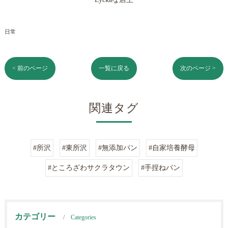
日常
< 前のページ
一覧に戻る
次のページ >
関連タグ
#所沢
#東所沢
#無添加パン
#自家培養酵母
#ところざわサクラタウン
#手捏ねパン
カテゴリー
Categories