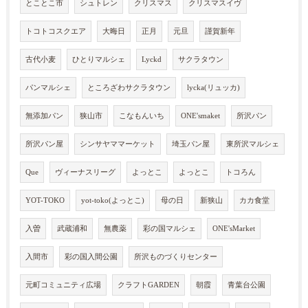
とことこ市
シュトレン
クリスマス
クリスマスイヴ
トコトコスクエア
大晦日
正月
元旦
謹賀新年
古代小麦
ひとりマルシェ
Lyckd
サクラタウン
パンマルシェ
ところざわサクラタウン
lycka(リュッカ)
無添加パン
狭山市
こなもんいち
ONE'smaket
所沢パン
所沢パン屋
シンサヤママーケット
埼玉パン屋
東所沢マルシェ
Que
ヴィーナスリーグ
よっとこ
よっとこ
トコろん
YOT-TOKO
yot-toko(よっとこ)
母の日
新狭山
カカ食堂
入曽
武蔵浦和
無農薬
彩の国マルシェ
ONE'sMarket
入間市
彩の国入間公園
所沢ものづくりセンター
元町コミュニティ広場
クラフトGARDEN
朝霞
青葉台公園