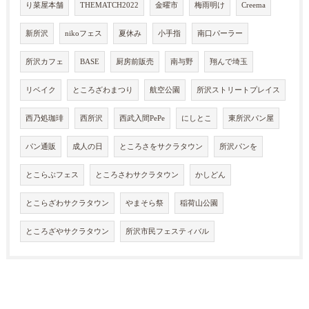
り菜屋本舗
THEMATCH2022
金曜市
梅雨明け
Creema
新所沢
nikoフェス
夏休み
小手指
南口パーラー
所沢カフェ
BASE
厨房前販売
南与野
翔んで埼玉
リベイク
ところざわまつり
航空公園
所沢ストリートプレイス
西乃処珈琲
西所沢
西武入間PePe
にしとこ
東所沢パン屋
パン通販
成人の日
ところさをサクラタウン
所沢パンを
とこらぶフェス
ところさわサクラタウン
かしどん
とこらざわサクラタウン
やまそら祭
稲荷山公園
ところざやサクラタウン
所沢市民フェスティバル