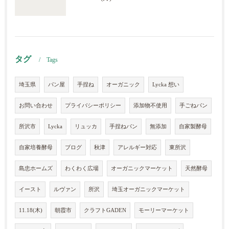
タグ
Tags
埼玉県
パン屋
手捏ね
オーガニック
Lycka 想い
お問い合わせ
プライバシーポリシー
添加物不使用
手ごねパン
所沢市
Lycka
リュッカ
手捏ねパン
無添加
自家製酵母
自家培養酵母
ブログ
秋津
アレルギー対応
東所沢
島忠ホームズ
わくわく広場
オーガニックマーケット
天然酵母
イースト
ルヴァン
所沢
埼玉オーガニックマーケット
11.18(木)
朝霞市
クラフトGADEN
モーリーマーケット