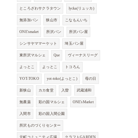
ところざわサクラタウン
lycka(リュッカ)
無添加パン
狭山市
こなもんいち
ONE'smaket
所沢パン
所沢パン屋
シンサヤママーケット
埼玉パン屋
東所沢マルシェ
Que
ヴィーナスリーグ
よっとこ
よっとこ
トコろん
YOT-TOKO
yot-toko(よっとこ)
母の日
新狭山
カカ食堂
入曽
武蔵浦和
無農薬
彩の国マルシェ
ONE'sMarket
入間市
彩の国入間公園
所沢ものづくりセンター
元町コミュニティ広場
クラフトGARDEN