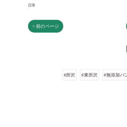
日常
< 前のページ
#所沢
#東所沢
#無添加パ