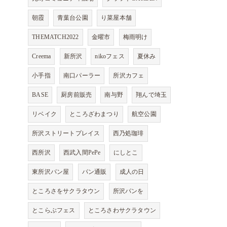
朝霞
青葉台公園
り菜屋本舗
THEMATCH2022
金曜市
梅雨明け
Creema
新所沢
nikoフェス
夏休み
小手指
南口パーラー
所沢カフェ
BASE
厨房前販売
南与野
翔んで埼玉
リベイク
ところざわまつり
航空公園
所沢ストリートプレイス
西乃処珈琲
西所沢
西武入間PePe
にしとこ
東所沢パン屋
パン通販
成人の日
ところさをサクラタウン
所沢パンを
とこらぶフェス
ところさわサクラタウン