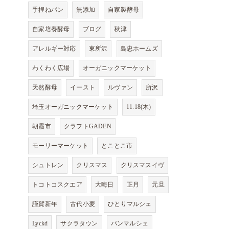
手捏ねパン
無添加
自家製酵母
自家培養酵母
ブログ
秋津
アレルギー対応
東所沢
島忠ホームズ
わくわく広場
オーガニックマーケット
天然酵母
イースト
ルヴァン
所沢
埼玉オーガニックマーケット
11.18(木)
朝霞市
クラフトGADEN
モーリーマーケット
とことこ市
シュトレン
クリスマス
クリスマスイヴ
トコトコスクエア
大晦日
正月
元旦
謹賀新年
古代小麦
ひとりマルシェ
Lyckd
サクラタウン
パンマルシェ