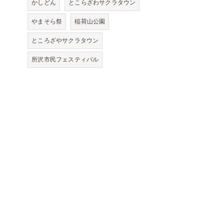
かしどん
とこらざわサクラタウン
やまそら祭
稲荷山公園
ところざやサクラタウン
所沢市民フェスティバル