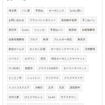
埼玉県
パン屋
手捏ね
オーガニック
Lycka 想い
お問い合わせ
プライバシーポリシー
添加物不使用
手ごねパン
所沢市
Lycka
リュッカ
手捏ねパン
無添加
自家製酵母
自家培養酵母
ブログ
秋津
アレルギー対応
東所沢
島忠ホームズ
わくわく広場
オーガニックマーケット
天然酵母
イースト
ルヴァン
所沢
埼玉オーガニックマーケット
11.18(木)
朝霞市
クラフトGADEN
モーリーマーケット
とことこ市
シュトレン
クリスマス
クリスマスイヴ
トコトコスクエア
大晦日
正月
元旦
謹賀新年
古代小麦
ひとりマルシェ
Lyckd
サクラタウン