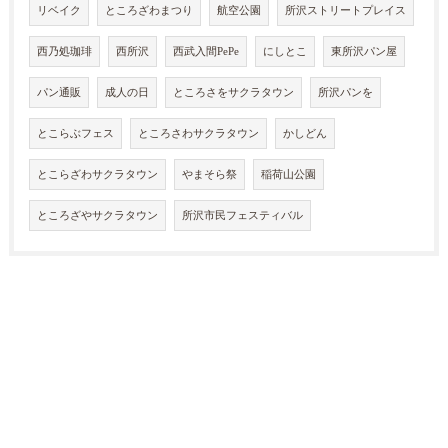
リベイク
ところざわまつり
航空公園
所沢ストリートプレイス
西乃処珈琲
西所沢
西武入間PePe
にしとこ
東所沢パン屋
パン通販
成人の日
ところさをサクラタウン
所沢パンを
とこらぶフェス
ところさわサクラタウン
かしどん
とこらざわサクラタウン
やまそら祭
稲荷山公園
ところざやサクラタウン
所沢市民フェスティバル