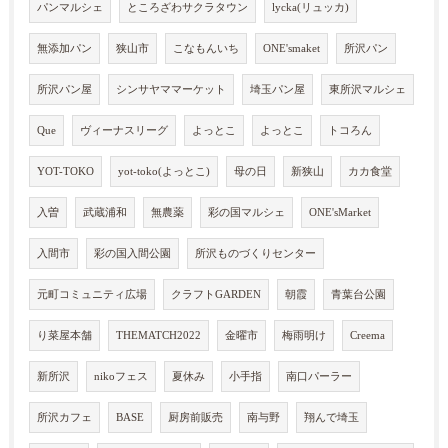
パンマルシェ
ところざわサクラタウン
lycka(リュッカ)
無添加パン
狭山市
こなもんいち
ONE'smaket
所沢パン
所沢パン屋
シンサヤママーケット
埼玉パン屋
東所沢マルシェ
Que
ヴィーナスリーグ
よっとこ
よっとこ
トコろん
YOT-TOKO
yot-toko(よっとこ)
母の日
新狭山
カカ食堂
入曽
武蔵浦和
無農薬
彩の国マルシェ
ONE'sMarket
入間市
彩の国入間公園
所沢ものづくりセンター
元町コミュニティ広場
クラフトGARDEN
朝霞
青葉台公園
り菜屋本舗
THEMATCH2022
金曜市
梅雨明け
Creema
新所沢
nikoフェス
夏休み
小手指
南口パーラー
所沢カフェ
BASE
厨房前販売
南与野
翔んで埼玉