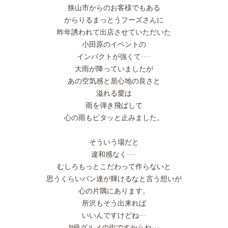
狭山市からのお客様でもある
からりるまっとうフーズさんに
昨年誘われて出店させていただいた
小田原のイベントの
インパクトが強くて····
大雨が降っていましたが
あの空気感と居心地の良さと
溢れる愛は
雨を弾き飛ばして
心の雨もピタッと止みました。
そういう場だと
違和感なく····
むしろもっとこだわって作らないと
思うくらいパン達が輝けるなと言う想いが
心の片隅にあります。
所沢もそう出来れば
いいんですけどね···
B級グルメの街ですからね···