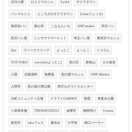
古代小麦
ひとりマルシェ
Lyckd
サクラタウン
パンマルシェ
ところざわサクラタウン
lycka(リュッカ)
無添加パン
狭山市
こなもんいち
ONE'smaket
所沢パン
所沢パン屋
シンサヤママーケット
埼玉パン屋
東所沢マルシェ
Que
ヴィーナスリーグ
よっとこ
よっとこ
トコろん
YOT-TOKO
yot-toko(よっとこ)
母の日
新狭山
カカ食堂
入曽
武蔵浦和
無農薬
彩の国マルシェ
ONE'sMarket
入間市
彩の国入間公園
所沢ものづくりセンター
元町コミュニティ広場
クラフトGARDEN
朝霞
青葉台公園
り菜屋本舗
THEMATCH2022
金曜市
梅雨明け
Creema
新所沢
nikoフェス
夏休み
小手指
南口パーラー