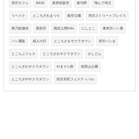
所沢カフェ
BASE
厨房前販売
南与野
翔んで埼玉
リベイク
ところざわまつり
航空公園
所沢ストリートプレイス
西乃処珈琲
西所沢
西武入間PePe
にしとこ
東所沢パン屋
パン通販
成人の日
ところさをサクラタウン
所沢パンを
とこらぶフェス
ところさわサクラタウン
かしどん
とこらざわサクラタウン
やまそら祭
稲荷山公園
ところざやサクラタウン
所沢市民フェスティバル