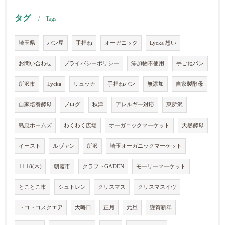
タグ
Tags
埼玉県
パン屋
手捏ね
オーガニック
Lycka 想い
お問い合わせ
プライバシーポリシー
添加物不使用
手ごねパン
所沢市
Lycka
リュッカ
手捏ねパン
無添加
自家製酵母
自家培養酵母
ブログ
秋津
アレルギー対応
東所沢
島忠ホームズ
わくわく広場
オーガニックマーケット
天然酵母
イースト
ルヴァン
所沢
埼玉オーガニックマーケット
11.18(木)
朝霞市
クラフトGADEN
モーリーマーケット
とことこ市
シュトレン
クリスマス
クリスマスイヴ
トコトコスクエア
大晦日
正月
元旦
謹賀新年