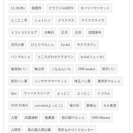
11.18(木)
朝霞市
クラフトGADEN
モーリーマーケット
とことこ市
シュトレン
クリスマス
クリスマスイヴ
トコトコスクエア
大晦日
正月
元旦
謹賀新年
古代小麦
ひとりマルシェ
Lyckd
サクラタウン
パンマルシェ
ところざわサクラタウン
lycka(リュッカ)
無添加パン
狭山市
こなもんいち
ONE'smaket
所沢パン
所沢パン屋
シンサヤママーケット
埼玉パン屋
東所沢マルシェ
Que
ヴィーナスリーグ
よっとこ
よっとこ
トコろん
YOT-TOKO
yot-toko(よっとこ)
母の日
新狭山
カカ食堂
入曽
武蔵浦和
無農薬
彩の国マルシェ
ONE'sMarket
入間市
彩の国入間公園
所沢ものづくりセンター