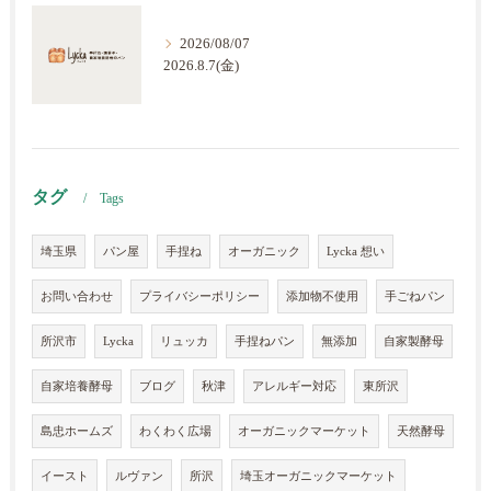
2026/08/07
2026.8.7(金)
タグ
Tags
埼玉県
パン屋
手捏ね
オーガニック
Lycka 想い
お問い合わせ
プライバシーポリシー
添加物不使用
手ごねパン
所沢市
Lycka
リュッカ
手捏ねパン
無添加
自家製酵母
自家培養酵母
ブログ
秋津
アレルギー対応
東所沢
島忠ホームズ
わくわく広場
オーガニックマーケット
天然酵母
イースト
ルヴァン
所沢
埼玉オーガニックマーケット