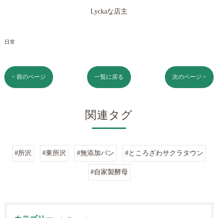
Lyckaな店主
日常
< 前のページ
一覧に戻る
次のページ >
関連タグ
#所沢
#東所沢
#無添加パン
#ところざわサクラタウン
#自家製酵母