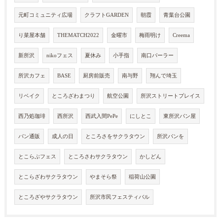
元町コミュニティ広場
クラフトGARDEN
朝霞
青葉台公園
り菜屋本舗
THEMATCH2022
金曜市
梅雨明け
Creema
新所沢
nikoフェス
夏休み
小手指
南口パーラー
所沢カフェ
BASE
厨房前販売
南与野
翔んで埼玉
リベイク
ところざわまつり
航空公園
所沢ストリートプレイス
西乃処珈琲
西所沢
西武入間PePe
にしとこ
東所沢パン屋
パン通販
成人の日
ところさをサクラタウン
所沢パンを
とこらぶフェス
ところさわサクラタウン
かしどん
とこらざわサクラタウン
やまそら祭
稲荷山公園
ところざやサクラタウン
所沢市民フェスティバル