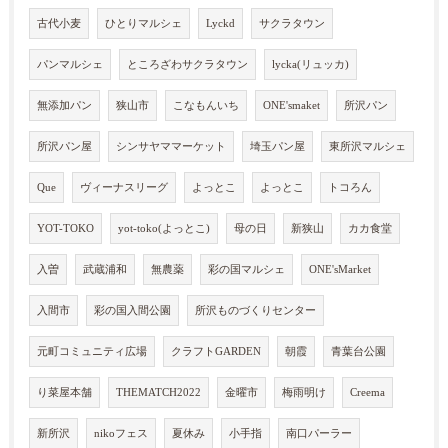
古代小麦
ひとりマルシェ
Lyckd
サクラタウン
パンマルシェ
ところざわサクラタウン
lycka(リュッカ)
無添加パン
狭山市
こなもんいち
ONE'smaket
所沢パン
所沢パン屋
シンサヤママーケット
埼玉パン屋
東所沢マルシェ
Que
ヴィーナスリーグ
よっとこ
よっとこ
トコろん
YOT-TOKO
yot-toko(よっとこ)
母の日
新狭山
カカ食堂
入曽
武蔵浦和
無農薬
彩の国マルシェ
ONE'sMarket
入間市
彩の国入間公園
所沢ものづくりセンター
元町コミュニティ広場
クラフトGARDEN
朝霞
青葉台公園
り菜屋本舗
THEMATCH2022
金曜市
梅雨明け
Creema
新所沢
nikoフェス
夏休み
小手指
南口パーラー