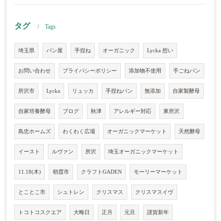
タグ
Tags
埼玉県
パン屋
手捏ね
オーガニック
Lycka 想い
お問い合わせ
プライバシーポリシー
添加物不使用
手ごねパン
所沢市
Lycka
リュッカ
手捏ねパン
無添加
自家製酵母
自家培養酵母
ブログ
秋津
アレルギー対応
東所沢
島忠ホームズ
わくわく広場
オーガニックマーケット
天然酵母
イースト
ルヴァン
所沢
埼玉オーガニックマーケット
11.18(木)
朝霞市
クラフトGADEN
モーリーマーケット
とことこ市
シュトレン
クリスマス
クリスマスイヴ
トコトコスクエア
大晦日
正月
元旦
謹賀新年