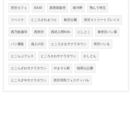
所沢カフェ
BASE
厨房前販売
南与野
翔んで埼玉
リベイク
ところざわまつり
航空公園
所沢ストリートプレイス
西乃処珈琲
西所沢
西武入間PePe
にしとこ
東所沢パン屋
パン通販
成人の日
ところさをサクラタウン
所沢パンを
とこらぶフェス
ところさわサクラタウン
かしどん
とこらざわサクラタウン
やまそら祭
稲荷山公園
ところざやサクラタウン
所沢市民フェスティバル