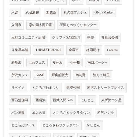
入曽
武蔵浦和
無農薬
彩の国マルシェ
ONE'sMarket
入間市
彩の国入間公園
所沢ものづくりセンター
元町コミュニティ広場
クラフトGARDEN
朝霞
青葉台公園
り菜屋本舗
THEMATCH2022
金曜市
梅雨明け
Creema
新所沢
nikoフェス
夏休み
小手指
南口パーラー
所沢カフェ
BASE
厨房前販売
南与野
翔んで埼玉
リベイク
ところざわまつり
航空公園
所沢ストリートプレイス
西乃処珈琲
西所沢
西武入間PePe
にしとこ
東所沢パン屋
パン通販
成人の日
ところさをサクラタウン
所沢パンを
とこらぶフェス
ところさわサクラタウン
かしどん