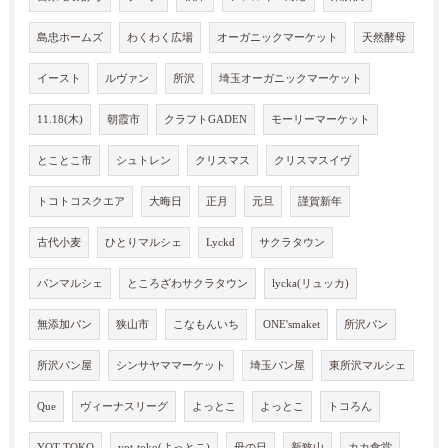
島忠ホームズ
わくわく広場
オーガニックマーケット
天然酵母
イースト
ルヴァン
所沢
埼玉オーガニックマーケット
11.18(木)
朝霞市
クラフトGADEN
モーリーマーケット
とことこ市
シュトレン
クリスマス
クリスマスイヴ
トコトコスクエア
大晦日
正月
元旦
謹賀新年
古代小麦
ひとりマルシェ
Lyckd
サクラタウン
パンマルシェ
ところざわサクラタウン
lycka(リュッカ)
無添加パン
狭山市
こなもんいち
ONE'smaket
所沢パン
所沢パン屋
シンサヤママーケット
埼玉パン屋
東所沢マルシェ
Que
ヴィーナスリーグ
よっとこ
よっとこ
トコろん
YOT-TOKO
yot-toko(よっとこ)
母の日
新狭山
カカ食堂