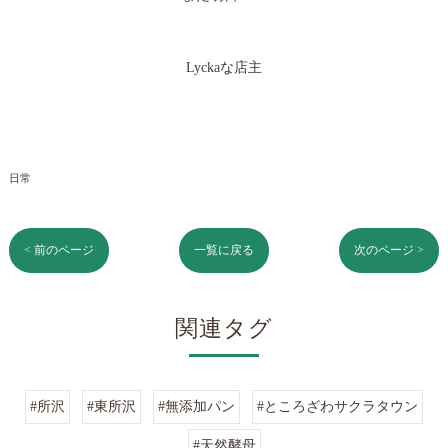
Lyckaな店主
日常
< 前のページ
一覧に戻る
次のページ >
関連タグ
#所沢
#東所沢
#無添加パン
#ところざわサクラタウン
#天然酵母