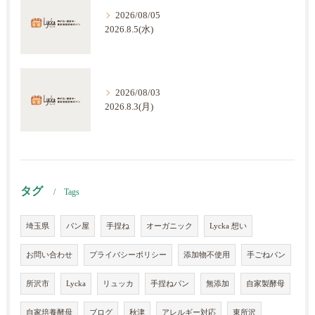
2026/08/05
2026.8.5(水)
2026/08/03
2026.8.3(月)
タグ
Tags
埼玉県
パン屋
手捏ね
オーガニック
Lycka 想い
お問い合わせ
プライバシーポリシー
添加物不使用
手ごねパン
所沢市
Lycka
リュッカ
手捏ねパン
無添加
自家製酵母
自家培養酵母
ブログ
秋津
アレルギー対応
東所沢