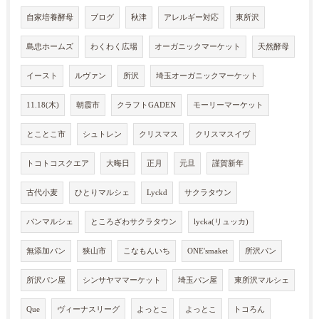
自家培養酵母
ブログ
秋津
アレルギー対応
東所沢
島忠ホームズ
わくわく広場
オーガニックマーケット
天然酵母
イースト
ルヴァン
所沢
埼玉オーガニックマーケット
11.18(木)
朝霞市
クラフトGADEN
モーリーマーケット
とことこ市
シュトレン
クリスマス
クリスマスイヴ
トコトコスクエア
大晦日
正月
元旦
謹賀新年
古代小麦
ひとりマルシェ
Lyckd
サクラタウン
パンマルシェ
ところざわサクラタウン
lycka(リュッカ)
無添加パン
狭山市
こなもんいち
ONE'smaket
所沢パン
所沢パン屋
シンサヤママーケット
埼玉パン屋
東所沢マルシェ
Que
ヴィーナスリーグ
よっとこ
よっとこ
トコろん