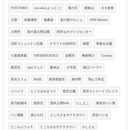
YOT-TOKO
yot-toko(よっとこ)
母の日
新狭山
カカ食堂
入曽
武蔵浦和
無農薬
彩の国マルシェ
ONE'sMarket
入間市
彩の国入間公園
所沢ものづくりセンター
元町コミュニティ広場
クラフトGARDEN
朝霞
青葉台公園
り菜屋本舗
THEMATCH2022
金曜市
梅雨明け
Creema
新所沢
nikoフェス
夏休み
小手指
南口パーラー
所沢カフェ
BASE
厨房前販売
南与野
翔んで埼玉
リベイク
ところざわまつり
航空公園
所沢ストリートプレイス
西乃処珈琲
西所沢
西武入間PePe
にしとこ
東所沢パン屋
パン通販
成人の日
ところさをサクラタウン
所沢パンを
とこらぶフェス
ところさわサクラタウン
かしどん