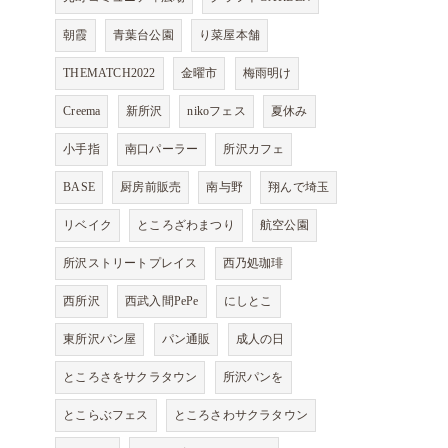
朝霞
青葉台公園
り菜屋本舗
THEMATCH2022
金曜市
梅雨明け
Creema
新所沢
nikoフェス
夏休み
小手指
南口パーラー
所沢カフェ
BASE
厨房前販売
南与野
翔んで埼玉
リベイク
ところざわまつり
航空公園
所沢ストリートプレイス
西乃処珈琲
西所沢
西武入間PePe
にしとこ
東所沢パン屋
パン通販
成人の日
ところさをサクラタウン
所沢パンを
とこらぶフェス
ところさわサクラタウン