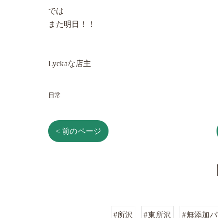
では
また明日！！
Lyckaな店主
日常
< 前のページ
#所沢
#東所沢
#無添加