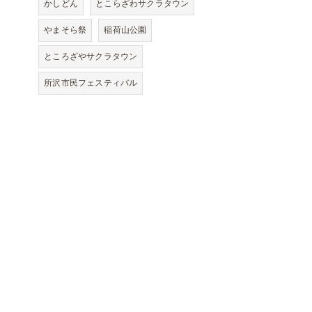
かしどん
とこらざわサクラタウン
やまそら祭
稲荷山公園
ところざやサクラタウン
所沢市民フェスティバル