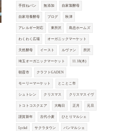
手捏ねパン
無添加
自家製酵母
自家培養酵母
ブログ
秋津
アレルギー対応
東所沢
島忠ホームズ
わくわく広場
オーガニックマーケット
天然酵母
イースト
ルヴァン
所沢
埼玉オーガニックマーケット
11.18(木)
朝霞市
クラフトGADEN
モーリーマーケット
とことこ市
シュトレン
クリスマス
クリスマスイヴ
トコトコスクエア
大晦日
正月
元旦
謹賀新年
古代小麦
ひとりマルシェ
Lyckd
サクラタウン
パンマルシェ