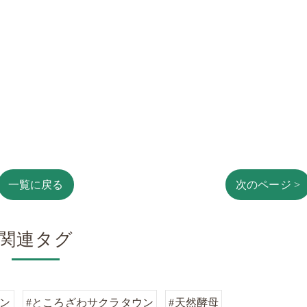
一覧に戻る
次のページ >
関連タグ
パン
#ところざわサクラタウン
#天然酵母