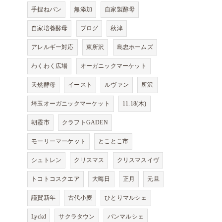
手捏ねパン
無添加
自家製酵母
自家培養酵母
ブログ
秋津
アレルギー対応
東所沢
島忠ホームズ
わくわく広場
オーガニックマーケット
天然酵母
イースト
ルヴァン
所沢
埼玉オーガニックマーケット
11.18(木)
朝霞市
クラフトGADEN
モーリーマーケット
とことこ市
シュトレン
クリスマス
クリスマスイヴ
トコトコスクエア
大晦日
正月
元旦
謹賀新年
古代小麦
ひとりマルシェ
Lyckd
サクラタウン
パンマルシェ