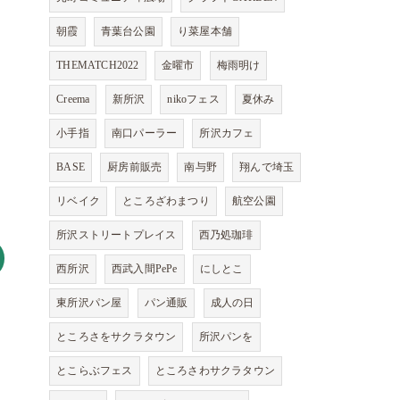
朝霞
青葉台公園
り菜屋本舗
THEMATCH2022
金曜市
梅雨明け
Creema
新所沢
nikoフェス
夏休み
小手指
南口パーラー
所沢カフェ
BASE
厨房前販売
南与野
翔んで埼玉
リベイク
ところざわまつり
航空公園
所沢ストリートプレイス
西乃処珈琲
西所沢
西武入間PePe
にしとこ
東所沢パン屋
パン通販
成人の日
ところさをサクラタウン
所沢パンを
とこらぶフェス
ところさわサクラタウン