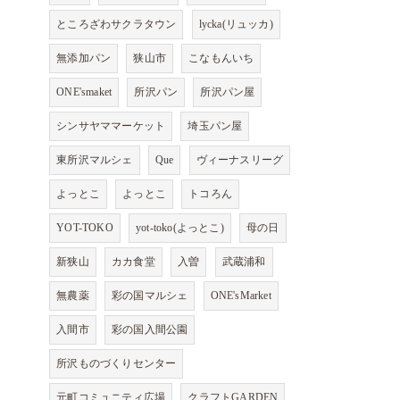
ところざわサクラタウン
lycka(リュッカ)
無添加パン
狭山市
こなもんいち
ONE'smaket
所沢パン
所沢パン屋
シンサヤママーケット
埼玉パン屋
東所沢マルシェ
Que
ヴィーナスリーグ
よっとこ
よっとこ
トコろん
YOT-TOKO
yot-toko(よっとこ)
母の日
新狭山
カカ食堂
入曽
武蔵浦和
無農薬
彩の国マルシェ
ONE'sMarket
入間市
彩の国入間公園
所沢ものづくりセンター
元町コミュニティ広場
クラフトGARDEN