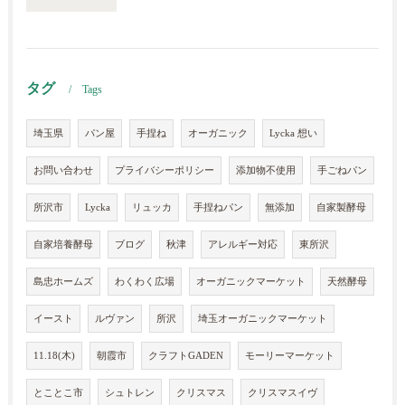
タグ
Tags
埼玉県
パン屋
手捏ね
オーガニック
Lycka 想い
お問い合わせ
プライバシーポリシー
添加物不使用
手ごねパン
所沢市
Lycka
リュッカ
手捏ねパン
無添加
自家製酵母
自家培養酵母
ブログ
秋津
アレルギー対応
東所沢
島忠ホームズ
わくわく広場
オーガニックマーケット
天然酵母
イースト
ルヴァン
所沢
埼玉オーガニックマーケット
11.18(木)
朝霞市
クラフトGADEN
モーリーマーケット
とことこ市
シュトレン
クリスマス
クリスマスイヴ