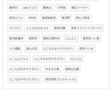
新所沢
nikoフェス
夏休み
小手指
南口パーラー
所沢カフェ
BASE
厨房前販売
南与野
翔んで埼玉
リベイク
ところざわまつり
航空公園
所沢ストリートプレイス
西乃処珈琲
西所沢
西武入間PePe
にしとこ
東所沢パン屋
パン通販
成人の日
ところさをサクラタウン
所沢パンを
とこらぶフェス
ところさわサクラタウン
かしどん
とこらざわサクラタウン
やまそら祭
稲荷山公園
ところざやサクラタウン
所沢市民フェスティバル