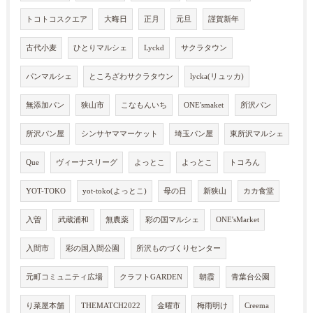
トコトコスクエア
大晦日
正月
元旦
謹賀新年
古代小麦
ひとりマルシェ
Lyckd
サクラタウン
パンマルシェ
ところざわサクラタウン
lycka(リュッカ)
無添加パン
狭山市
こなもんいち
ONE'smaket
所沢パン
所沢パン屋
シンサヤママーケット
埼玉パン屋
東所沢マルシェ
Que
ヴィーナスリーグ
よっとこ
よっとこ
トコろん
YOT-TOKO
yot-toko(よっとこ)
母の日
新狭山
カカ食堂
入曽
武蔵浦和
無農薬
彩の国マルシェ
ONE'sMarket
入間市
彩の国入間公園
所沢ものづくりセンター
元町コミュニティ広場
クラフトGARDEN
朝霞
青葉台公園
り菜屋本舗
THEMATCH2022
金曜市
梅雨明け
Creema