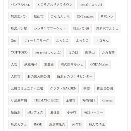
パンマルシェ
ところざわサクラタウン
lycka(リュッカ)
無添加パン
狭山市
こなもんいち
ONE'smaket
所沢パン
所沢パン屋
シンサヤママーケット
埼玉パン屋
東所沢マルシェ
Que
ヴィーナスリーグ
よっとこ
よっとこ
トコろん
YOT-TOKO
yot-toko(よっとこ)
母の日
新狭山
カカ食堂
入曽
武蔵浦和
無農薬
彩の国マルシェ
ONE'sMarket
入間市
彩の国入間公園
所沢ものづくりセンター
元町コミュニティ広場
クラフトGARDEN
朝霞
青葉台公園
り菜屋本舗
THEMATCH2022
金曜市
梅雨明け
Creema
新所沢
nikoフェス
夏休み
小手指
南口パーラー
所沢カフェ
BASE
厨房前販売
南与野
翔んで埼玉