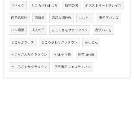
リベイク
ところざわまつり
航空公園
所沢ストリートプレイス
西乃処珈琲
西所沢
西武入間PePe
にしとこ
東所沢パン屋
パン通販
成人の日
ところさをサクラタウン
所沢パンを
とこらぶフェス
ところさわサクラタウン
かしどん
とこらざわサクラタウン
やまそら祭
稲荷山公園
ところざやサクラタウン
所沢市民フェスティバル