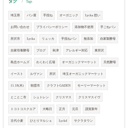
タグ
Tags
埼玉県
パン屋
手捏ね
オーガニック
Lycka 想い
お問い合わせ
プライバシーポリシー
添加物不使用
手ごねパン
所沢市
Lycka
リュッカ
手捏ねパン
無添加
自家製酵母
自家培養酵母
ブログ
秋津
アレルギー対応
東所沢
島忠ホームズ
わくわく広場
オーガニックマーケット
天然酵母
イースト
ルヴァン
所沢
埼玉オーガニックマーケット
11.18(木)
朝霞市
クラフトGADEN
モーリーマーケット
とことこ市
シュトレン
クリスマス
クリスマスイヴ
トコトコスクエア
大晦日
正月
元旦
謹賀新年
古代小麦
ひとりマルシェ
Lyckd
サクラタウン