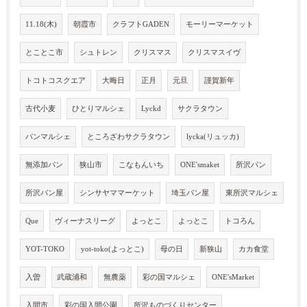
11.18(木)
朝霞市
クラフトGADEN
モーリーマーケット
とことこ市
シュトレン
クリスマス
クリスマスイヴ
トコトコスクエア
大晦日
正月
元旦
謹賀新年
古代小麦
ひとりマルシェ
Lyckd
サクラタウン
パンマルシェ
ところざわサクラタウン
lycka(リュッカ)
無添加パン
狭山市
こなもんいち
ONE'smaket
所沢パン
所沢パン屋
シンサヤママーケット
埼玉パン屋
東所沢マルシェ
Que
ヴィーナスリーグ
よっとこ
よっとこ
トコろん
YOT-TOKO
yot-toko(よっとこ)
母の日
新狭山
カカ食堂
入曽
武蔵浦和
無農薬
彩の国マルシェ
ONE'sMarket
入間市
彩の国入間公園
所沢ものづくりセンター