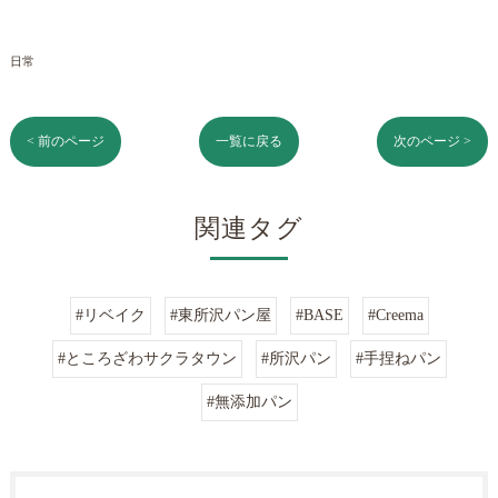
日常
< 前のページ
一覧に戻る
次のページ >
関連タグ
#リベイク
#東所沢パン屋
#BASE
#Creema
#ところざわサクラタウン
#所沢パン
#手捏ねパン
#無添加パン