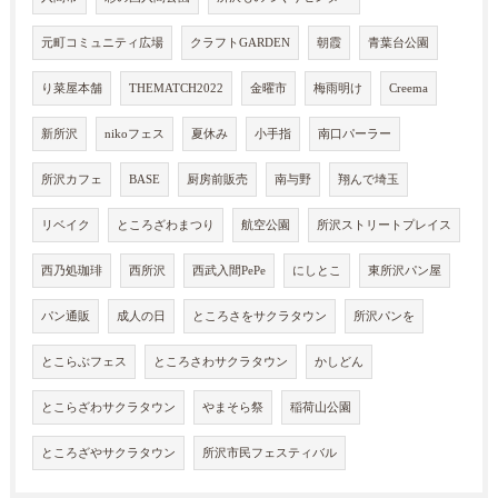
元町コミュニティ広場
クラフトGARDEN
朝霞
青葉台公園
り菜屋本舗
THEMATCH2022
金曜市
梅雨明け
Creema
新所沢
nikoフェス
夏休み
小手指
南口パーラー
所沢カフェ
BASE
厨房前販売
南与野
翔んで埼玉
リベイク
ところざわまつり
航空公園
所沢ストリートプレイス
西乃処珈琲
西所沢
西武入間PePe
にしとこ
東所沢パン屋
パン通販
成人の日
ところさをサクラタウン
所沢パンを
とこらぶフェス
ところさわサクラタウン
かしどん
とこらざわサクラタウン
やまそら祭
稲荷山公園
ところざやサクラタウン
所沢市民フェスティバル