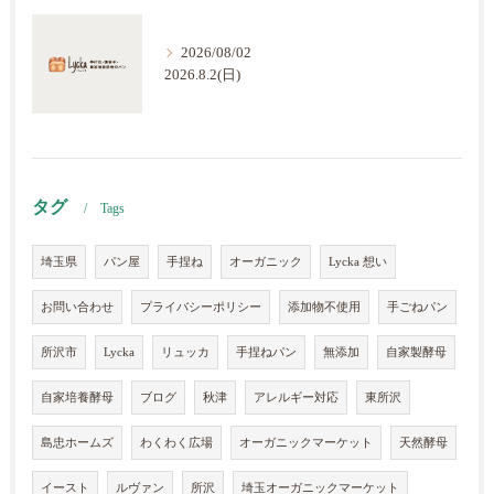
2026/08/02
2026.8.2(日)
タグ
Tags
埼玉県
パン屋
手捏ね
オーガニック
Lycka 想い
お問い合わせ
プライバシーポリシー
添加物不使用
手ごねパン
所沢市
Lycka
リュッカ
手捏ねパン
無添加
自家製酵母
自家培養酵母
ブログ
秋津
アレルギー対応
東所沢
島忠ホームズ
わくわく広場
オーガニックマーケット
天然酵母
イースト
ルヴァン
所沢
埼玉オーガニックマーケット