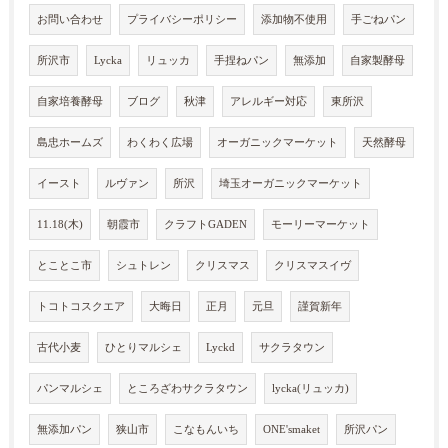
お問い合わせ
プライバシーポリシー
添加物不使用
手ごねパン
所沢市
Lycka
リュッカ
手捏ねパン
無添加
自家製酵母
自家培養酵母
ブログ
秋津
アレルギー対応
東所沢
島忠ホームズ
わくわく広場
オーガニックマーケット
天然酵母
イースト
ルヴァン
所沢
埼玉オーガニックマーケット
11.18(木)
朝霞市
クラフトGADEN
モーリーマーケット
とことこ市
シュトレン
クリスマス
クリスマスイヴ
トコトコスクエア
大晦日
正月
元旦
謹賀新年
古代小麦
ひとりマルシェ
Lyckd
サクラタウン
パンマルシェ
ところざわサクラタウン
lycka(リュッカ)
無添加パン
狭山市
こなもんいち
ONE'smaket
所沢パン