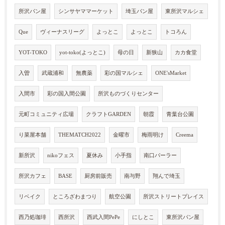
所沢パン屋
シンサヤママーケット
埼玉パン屋
東所沢マルシェ
Que
ヴィーナスリーグ
よっとこ
よっとこ
トコろん
YOT-TOKO
yot-toko(よっとこ)
母の日
新狭山
カカ食堂
入曽
武蔵浦和
無農薬
彩の国マルシェ
ONE'sMarket
入間市
彩の国入間公園
所沢ものづくりセンター
元町コミュニティ広場
クラフトGARDEN
朝霞
青葉台公園
り菜屋本舗
THEMATCH2022
金曜市
梅雨明け
Creema
新所沢
nikoフェス
夏休み
小手指
南口パーラー
所沢カフェ
BASE
厨房前販売
南与野
翔んで埼玉
リベイク
ところざわまつり
航空公園
所沢ストリートプレイス
西乃処珈琲
西所沢
西武入間PePe
にしとこ
東所沢パン屋