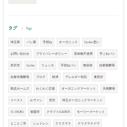
タグ
Tags
埼玉県
パン屋
手捏ね
オーガニック
Lycka 想い
お問い合わせ
プライバシーポリシー
添加物不使用
手ごねパン
所沢市
Lycka
リュッカ
手捏ねパン
無添加
自家製酵母
自家培養酵母
ブログ
秋津
アレルギー対応
東所沢
島忠ホームズ
わくわく広場
オーガニックマーケット
天然酵母
イースト
ルヴァン
所沢
埼玉オーガニックマーケット
11.18(木)
朝霞市
クラフトGADEN
モーリーマーケット
とことこ市
シュトレン
クリスマス
クリスマスイヴ