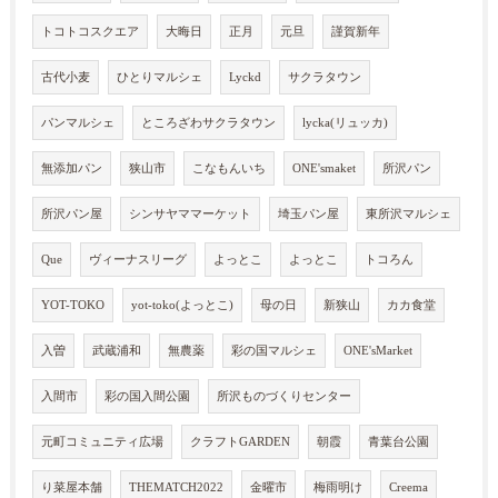
トコトコスクエア
大晦日
正月
元旦
謹賀新年
古代小麦
ひとりマルシェ
Lyckd
サクラタウン
パンマルシェ
ところざわサクラタウン
lycka(リュッカ)
無添加パン
狭山市
こなもんいち
ONE'smaket
所沢パン
所沢パン屋
シンサヤママーケット
埼玉パン屋
東所沢マルシェ
Que
ヴィーナスリーグ
よっとこ
よっとこ
トコろん
YOT-TOKO
yot-toko(よっとこ)
母の日
新狭山
カカ食堂
入曽
武蔵浦和
無農薬
彩の国マルシェ
ONE'sMarket
入間市
彩の国入間公園
所沢ものづくりセンター
元町コミュニティ広場
クラフトGARDEN
朝霞
青葉台公園
り菜屋本舗
THEMATCH2022
金曜市
梅雨明け
Creema