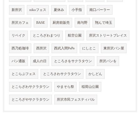
新所沢
nikoフェス
夏休み
小手指
南口パーラー
所沢カフェ
BASE
厨房前販売
南与野
翔んで埼玉
リベイク
ところざわまつり
航空公園
所沢ストリートプレイス
西乃処珈琲
西所沢
西武入間PePe
にしとこ
東所沢パン屋
パン通販
成人の日
ところさをサクラタウン
所沢パンを
とこらぶフェス
ところさわサクラタウン
かしどん
とこらざわサクラタウン
やまそら祭
稲荷山公園
ところざやサクラタウン
所沢市民フェスティバル