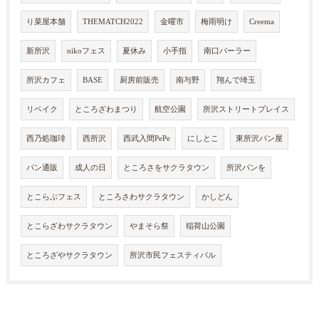
り菜屋本舗
THEMATCH2022
金曜市
梅雨明け
Creema
新所沢
nikoフェス
夏休み
小手指
南口パーラー
所沢カフェ
BASE
厨房前販売
南与野
翔んで埼玉
リベイク
ところざわまつり
航空公園
所沢ストリートプレイス
西乃処珈琲
西所沢
西武入間PePe
にしとこ
東所沢パン屋
パン通販
成人の日
ところさをサクラタウン
所沢パンを
とこらぶフェス
ところさわサクラタウン
かしどん
とこらざわサクラタウン
やまそら祭
稲荷山公園
ところざやサクラタウン
所沢市民フェスティバル