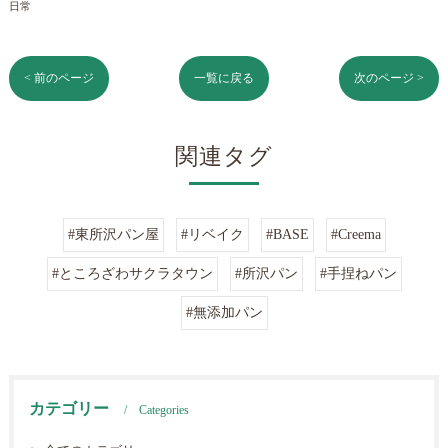
日常
< 前のページ
一覧に戻る
次のページ >
関連タグ
#東所沢パン屋
#リベイク
#BASE
#Creema
#ところざわサクラタウン
#所沢パン
#手捏ねパン
#無添加パン
カテゴリー
Categories