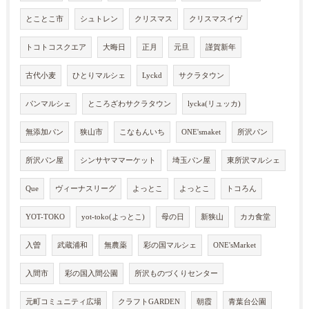
とことこ市
シュトレン
クリスマス
クリスマスイヴ
トコトコスクエア
大晦日
正月
元旦
謹賀新年
古代小麦
ひとりマルシェ
Lyckd
サクラタウン
パンマルシェ
ところざわサクラタウン
lycka(リュッカ)
無添加パン
狭山市
こなもんいち
ONE'smaket
所沢パン
所沢パン屋
シンサヤママーケット
埼玉パン屋
東所沢マルシェ
Que
ヴィーナスリーグ
よっとこ
よっとこ
トコろん
YOT-TOKO
yot-toko(よっとこ)
母の日
新狭山
カカ食堂
入曽
武蔵浦和
無農薬
彩の国マルシェ
ONE'sMarket
入間市
彩の国入間公園
所沢ものづくりセンター
元町コミュニティ広場
クラフトGARDEN
朝霞
青葉台公園