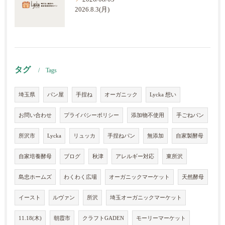
2026.8.3(月)
タグ
Tags
埼玉県
パン屋
手捏ね
オーガニック
Lycka 想い
お問い合わせ
プライバシーポリシー
添加物不使用
手ごねパン
所沢市
Lycka
リュッカ
手捏ねパン
無添加
自家製酵母
自家培養酵母
ブログ
秋津
アレルギー対応
東所沢
島忠ホームズ
わくわく広場
オーガニックマーケット
天然酵母
イースト
ルヴァン
所沢
埼玉オーガニックマーケット
11.18(木)
朝霞市
クラフトGADEN
モーリーマーケット