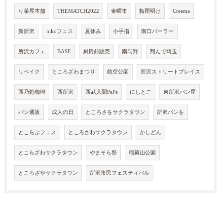
り菜屋本舗
THEMATCH2022
金曜市
梅雨明け
Creema
新所沢
nikoフェス
夏休み
小手指
南口パーラー
所沢カフェ
BASE
厨房前販売
南与野
翔んで埼玉
リベイク
ところざわまつり
航空公園
所沢ストリートプレイス
西乃処珈琲
西所沢
西武入間PePe
にしとこ
東所沢パン屋
パン通販
成人の日
ところさをサクラタウン
所沢パンを
とこらぶフェス
ところさわサクラタウン
かしどん
とこらざわサクラタウン
やまそら祭
稲荷山公園
ところざやサクラタウン
所沢市民フェスティバル