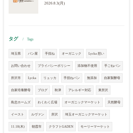
2026.8.3(月)
タグ
Tags
埼玉県
パン屋
手捏ね
オーガニック
Lycka 想い
お問い合わせ
プライバシーポリシー
添加物不使用
手ごねパン
所沢市
Lycka
リュッカ
手捏ねパン
無添加
自家製酵母
自家培養酵母
ブログ
秋津
アレルギー対応
東所沢
島忠ホームズ
わくわく広場
オーガニックマーケット
天然酵母
イースト
ルヴァン
所沢
埼玉オーガニックマーケット
11.18(木)
朝霞市
クラフトGADEN
モーリーマーケット