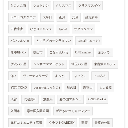
とことこ市
シュトレン
クリスマス
クリスマスイヴ
トコトコスクエア
大晦日
正月
元旦
謹賀新年
古代小麦
ひとりマルシェ
Lyckd
サクラタウン
パンマルシェ
ところざわサクラタウン
lycka(リュッカ)
無添加パン
狭山市
こなもんいち
ONE'smaket
所沢パン
所沢パン屋
シンサヤママーケット
埼玉パン屋
東所沢マルシェ
Que
ヴィーナスリーグ
よっとこ
よっとこ
トコろん
YOT-TOKO
yot-toko(よっとこ)
母の日
新狭山
カカ食堂
入曽
武蔵浦和
無農薬
彩の国マルシェ
ONE'sMarket
入間市
彩の国入間公園
所沢ものづくりセンター
元町コミュニティ広場
クラフトGARDEN
朝霞
青葉台公園