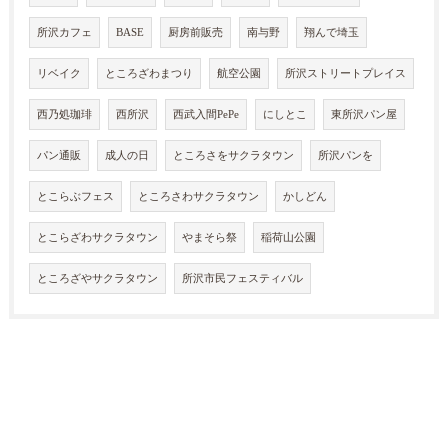
所沢カフェ
BASE
厨房前販売
南与野
翔んで埼玉
リベイク
ところざわまつり
航空公園
所沢ストリートプレイス
西乃処珈琲
西所沢
西武入間PePe
にしとこ
東所沢パン屋
パン通販
成人の日
ところさをサクラタウン
所沢パンを
とこらぶフェス
ところさわサクラタウン
かしどん
とこらざわサクラタウン
やまそら祭
稲荷山公園
ところざやサクラタウン
所沢市民フェスティバル