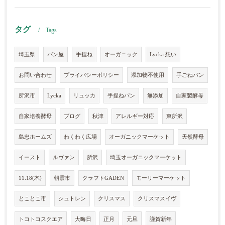
タグ
Tags
埼玉県
パン屋
手捏ね
オーガニック
Lycka 想い
お問い合わせ
プライバシーポリシー
添加物不使用
手ごねパン
所沢市
Lycka
リュッカ
手捏ねパン
無添加
自家製酵母
自家培養酵母
ブログ
秋津
アレルギー対応
東所沢
島忠ホームズ
わくわく広場
オーガニックマーケット
天然酵母
イースト
ルヴァン
所沢
埼玉オーガニックマーケット
11.18(木)
朝霞市
クラフトGADEN
モーリーマーケット
とことこ市
シュトレン
クリスマス
クリスマスイヴ
トコトコスクエア
大晦日
正月
元旦
謹賀新年