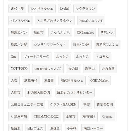
古代小麦
ひとりマルシェ
Lyckd
サクラタウン
パンマルシェ
ところざわサクラタウン
lycka(リュッカ)
無添加パン
狭山市
こなもんいち
ONE'smaket
所沢パン
所沢パン屋
シンサヤママーケット
埼玉パン屋
東所沢マルシェ
Que
ヴィーナスリーグ
よっとこ
よっとこ
トコろん
YOT-TOKO
yot-toko(よっとこ)
母の日
新狭山
カカ食堂
入曽
武蔵浦和
無農薬
彩の国マルシェ
ONE'sMarket
入間市
彩の国入間公園
所沢ものづくりセンター
元町コミュニティ広場
クラフトGARDEN
朝霞
青葉台公園
り菜屋本舗
THEMATCH2022
金曜市
梅雨明け
Creema
新所沢
nikoフェス
夏休み
小手指
南口パーラー