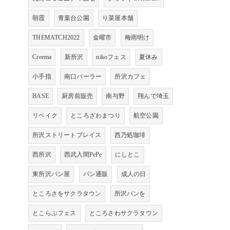
朝霞
青葉台公園
り菜屋本舗
THEMATCH2022
金曜市
梅雨明け
Creema
新所沢
nikoフェス
夏休み
小手指
南口パーラー
所沢カフェ
BASE
厨房前販売
南与野
翔んで埼玉
リベイク
ところざわまつり
航空公園
所沢ストリートプレイス
西乃処珈琲
西所沢
西武入間PePe
にしとこ
東所沢パン屋
パン通販
成人の日
ところさをサクラタウン
所沢パンを
とこらぶフェス
ところさわサクラタウン