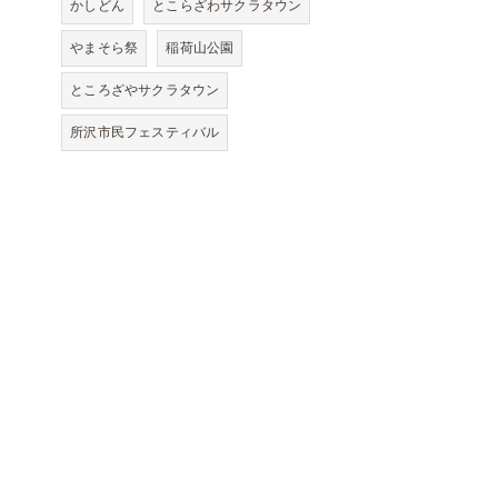
かしどん
とこらざわサクラタウン
やまそら祭
稲荷山公園
ところざやサクラタウン
所沢市民フェスティバル