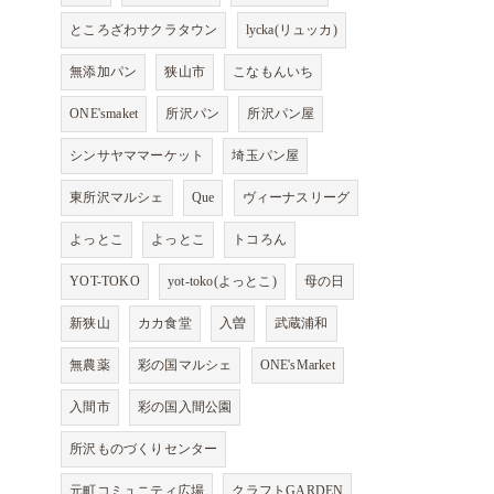
ところざわサクラタウン
lycka(リュッカ)
無添加パン
狭山市
こなもんいち
ONE'smaket
所沢パン
所沢パン屋
シンサヤママーケット
埼玉パン屋
東所沢マルシェ
Que
ヴィーナスリーグ
よっとこ
よっとこ
トコろん
YOT-TOKO
yot-toko(よっとこ)
母の日
新狭山
カカ食堂
入曽
武蔵浦和
無農薬
彩の国マルシェ
ONE'sMarket
入間市
彩の国入間公園
所沢ものづくりセンター
元町コミュニティ広場
クラフトGARDEN