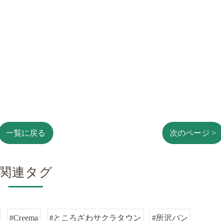
一覧に戻る
次のページ >
関連タグ
#Creema
#ところざわサクラタウン
#所沢パン