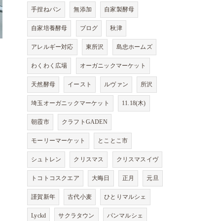
手捏ねパン
無添加
自家製酵母
自家培養酵母
ブログ
秋津
アレルギー対応
東所沢
島忠ホームズ
わくわく広場
オーガニックマーケット
天然酵母
イースト
ルヴァン
所沢
埼玉オーガニックマーケット
11.18(木)
朝霞市
クラフトGADEN
モーリーマーケット
とことこ市
シュトレン
クリスマス
クリスマスイヴ
トコトコスクエア
大晦日
正月
元旦
謹賀新年
古代小麦
ひとりマルシェ
Lyckd
サクラタウン
パンマルシェ