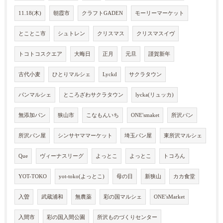
11.18(木)
朝霞市
クラフトGADEN
モーリーマーケット
とことこ市
シュトレン
クリスマス
クリスマスイヴ
トコトコスクエア
大晦日
正月
元旦
謹賀新年
古代小麦
ひとりマルシェ
Lyckd
サクラタウン
パンマルシェ
ところざわサクラタウン
lycka(リュッカ)
無添加パン
狭山市
こなもんいち
ONE'smaket
所沢パン
所沢パン屋
シンサヤママーケット
埼玉パン屋
東所沢マルシェ
Que
ヴィーナスリーグ
よっとこ
よっとこ
トコろん
YOT-TOKO
yot-toko(よっとこ)
母の日
新狭山
カカ食堂
入曽
武蔵浦和
無農薬
彩の国マルシェ
ONE'sMarket
入間市
彩の国入間公園
所沢ものづくりセンター