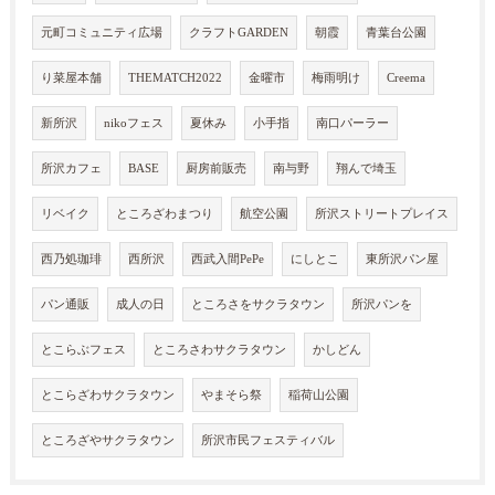
元町コミュニティ広場
クラフトGARDEN
朝霞
青葉台公園
り菜屋本舗
THEMATCH2022
金曜市
梅雨明け
Creema
新所沢
nikoフェス
夏休み
小手指
南口パーラー
所沢カフェ
BASE
厨房前販売
南与野
翔んで埼玉
リベイク
ところざわまつり
航空公園
所沢ストリートプレイス
西乃処珈琲
西所沢
西武入間PePe
にしとこ
東所沢パン屋
パン通販
成人の日
ところさをサクラタウン
所沢パンを
とこらぶフェス
ところさわサクラタウン
かしどん
とこらざわサクラタウン
やまそら祭
稲荷山公園
ところざやサクラタウン
所沢市民フェスティバル