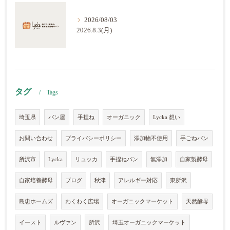
2026/08/03
2026.8.3(月)
タグ
Tags
埼玉県
パン屋
手捏ね
オーガニック
Lycka 想い
お問い合わせ
プライバシーポリシー
添加物不使用
手ごねパン
所沢市
Lycka
リュッカ
手捏ねパン
無添加
自家製酵母
自家培養酵母
ブログ
秋津
アレルギー対応
東所沢
島忠ホームズ
わくわく広場
オーガニックマーケット
天然酵母
イースト
ルヴァン
所沢
埼玉オーガニックマーケット