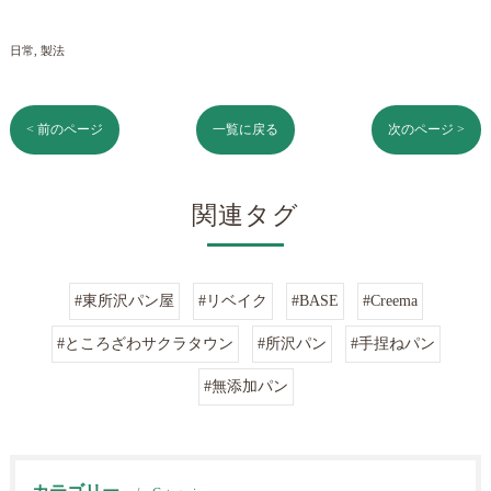
日常
製法
< 前のページ
一覧に戻る
次のページ >
関連タグ
#東所沢パン屋
#リベイク
#BASE
#Creema
#ところざわサクラタウン
#所沢パン
#手捏ねパン
#無添加パン