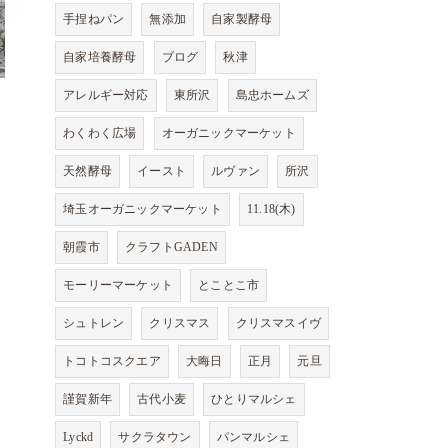
手捏ねパン
無添加
自家製酵母
自家培養酵母
ブログ
秋津
アレルギー対応
東所沢
島忠ホームズ
わくわく広場
オーガニックマーケット
天然酵母
イースト
ルヴァン
所沢
埼玉オーガニックマーケット
11.18(木)
朝霞市
クラフトGADEN
モーリーマーケット
とことこ市
シュトレン
クリスマス
クリスマスイヴ
トコトコスクエア
大晦日
正月
元旦
謹賀新年
古代小麦
ひとりマルシェ
Lyckd
サクラタウン
パンマルシェ