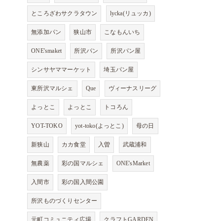
ところざわサクラタウン
lycka(リュッカ)
無添加パン
狭山市
こなもんいち
ONE'smaket
所沢パン
所沢パン屋
シンサヤママーケット
埼玉パン屋
東所沢マルシェ
Que
ヴィーナスリーグ
よっとこ
よっとこ
トコろん
YOT-TOKO
yot-toko(よっとこ)
母の日
新狭山
カカ食堂
入曽
武蔵浦和
無農薬
彩の国マルシェ
ONE'sMarket
入間市
彩の国入間公園
所沢ものづくりセンター
元町コミュニティ広場
クラフトGARDEN