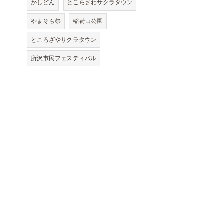
かしどん
とこらざわサクラタウン
やまそら祭
稲荷山公園
ところざやサクラタウン
所沢市民フェスティバル