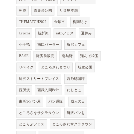
朝霞
青葉台公園
り菜屋本舗
THEMATCH2022
金曜市
梅雨明け
Creema
新所沢
nikoフェス
夏休み
小手指
南口パーラー
所沢カフェ
BASE
厨房前販売
南与野
翔んで埼玉
リベイク
ところざわまつり
航空公園
所沢ストリートプレイス
西乃処珈琲
西所沢
西武入間PePe
にしとこ
東所沢パン屋
パン通販
成人の日
ところさをサクラタウン
所沢パンを
とこらぶフェス
ところさわサクラタウン