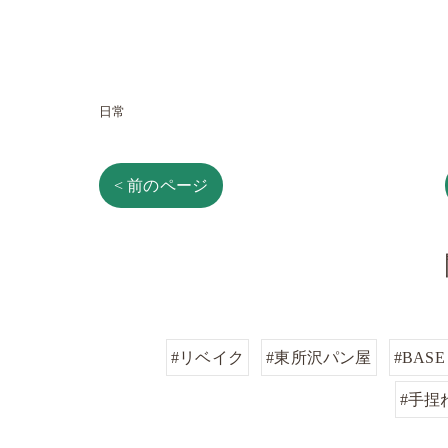
日常
< 前のページ
#リベイク
#東所沢パン屋
#BASE
#手捏