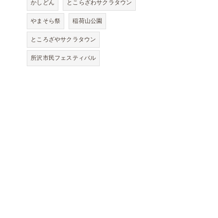
かしどん
とこらざわサクラタウン
やまそら祭
稲荷山公園
ところざやサクラタウン
所沢市民フェスティバル