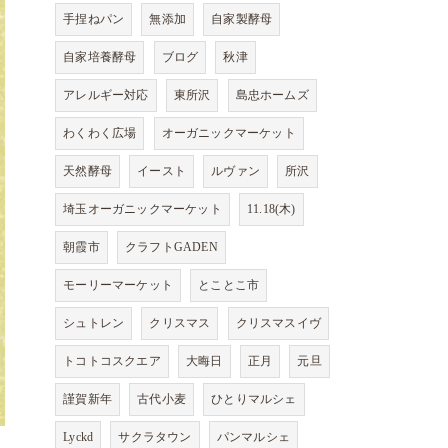
手捏ねパン
無添加
自家製酵母
自家培養酵母
ブログ
秋津
アレルギー対応
東所沢
島忠ホームズ
わくわく広場
オーガニックマーケット
天然酵母
イースト
ルヴァン
所沢
埼玉オーガニックマーケット
11.18(木)
朝霞市
クラフトGADEN
モーリーマーケット
とことこ市
シュトレン
クリスマス
クリスマスイヴ
トコトコスクエア
大晦日
正月
元旦
謹賀新年
古代小麦
ひとりマルシェ
Lyckd
サクラタウン
パンマルシェ