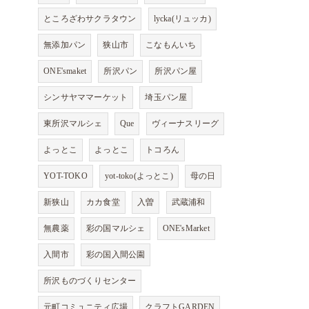
ところざわサクラタウン
lycka(リュッカ)
無添加パン
狭山市
こなもんいち
ONE'smaket
所沢パン
所沢パン屋
シンサヤママーケット
埼玉パン屋
東所沢マルシェ
Que
ヴィーナスリーグ
よっとこ
よっとこ
トコろん
YOT-TOKO
yot-toko(よっとこ)
母の日
新狭山
カカ食堂
入曽
武蔵浦和
無農薬
彩の国マルシェ
ONE'sMarket
入間市
彩の国入間公園
所沢ものづくりセンター
元町コミュニティ広場
クラフトGARDEN