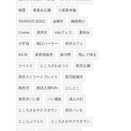
朝霞
青葉台公園
り菜屋本舗
THEMATCH2022
金曜市
梅雨明け
Creema
新所沢
nikoフェス
夏休み
小手指
南口パーラー
所沢カフェ
BASE
厨房前販売
南与野
翔んで埼玉
リベイク
ところざわまつり
航空公園
所沢ストリートプレイス
西乃処珈琲
西所沢
西武入間PePe
にしとこ
東所沢パン屋
パン通販
成人の日
ところさをサクラタウン
所沢パンを
とこらぶフェス
ところさわサクラタウン