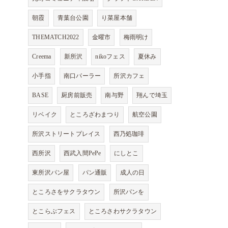
朝霞
青葉台公園
り菜屋本舗
THEMATCH2022
金曜市
梅雨明け
Creema
新所沢
nikoフェス
夏休み
小手指
南口パーラー
所沢カフェ
BASE
厨房前販売
南与野
翔んで埼玉
リベイク
ところざわまつり
航空公園
所沢ストリートプレイス
西乃処珈琲
西所沢
西武入間PePe
にしとこ
東所沢パン屋
パン通販
成人の日
ところさをサクラタウン
所沢パンを
とこらぶフェス
ところさわサクラタウン