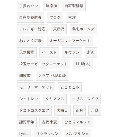
手捏ねパン
無添加
自家製酵母
自家培養酵母
ブログ
秋津
アレルギー対応
東所沢
島忠ホームズ
わくわく広場
オーガニックマーケット
天然酵母
イースト
ルヴァン
所沢
埼玉オーガニックマーケット
11.18(木)
朝霞市
クラフトGADEN
モーリーマーケット
とことこ市
シュトレン
クリスマス
クリスマスイヴ
トコトコスクエア
大晦日
正月
元旦
謹賀新年
古代小麦
ひとりマルシェ
Lyckd
サクラタウン
パンマルシェ