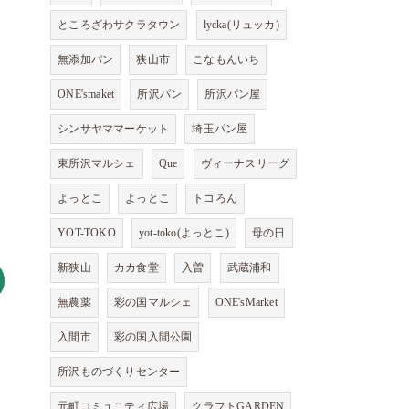
ところざわサクラタウン
lycka(リュッカ)
無添加パン
狭山市
こなもんいち
ONE'smaket
所沢パン
所沢パン屋
シンサヤママーケット
埼玉パン屋
東所沢マルシェ
Que
ヴィーナスリーグ
よっとこ
よっとこ
トコろん
YOT-TOKO
yot-toko(よっとこ)
母の日
新狭山
カカ食堂
入曽
武蔵浦和
無農薬
彩の国マルシェ
ONE'sMarket
入間市
彩の国入間公園
所沢ものづくりセンター
元町コミュニティ広場
クラフトGARDEN