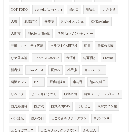
YOT-TOKO
yot-toko(よっとこ)
母の日
新狭山
カカ食堂
入曽
武蔵浦和
無農薬
彩の国マルシェ
ONE'sMarket
入間市
彩の国入間公園
所沢ものづくりセンター
元町コミュニティ広場
クラフトGARDEN
朝霞
青葉台公園
り菜屋本舗
THEMATCH2022
金曜市
梅雨明け
Creema
新所沢
nikoフェス
夏休み
小手指
南口パーラー
所沢カフェ
BASE
厨房前販売
南与野
翔んで埼玉
リベイク
ところざわまつり
航空公園
所沢ストリートプレイス
西乃処珈琲
西所沢
西武入間PePe
にしとこ
東所沢パン屋
パン通販
成人の日
ところさをサクラタウン
所沢パンを
とこらぶフェス
ところさわサクラタウン
かしどん