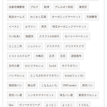
自家培養酵母
ブログ
秋津
アレルギー対応
東所沢
島忠ホームズ
わくわく広場
オーガニックマーケット
天然酵母
イースト
ルヴァン
所沢
埼玉オーガニックマーケット
11.18(木)
朝霞市
クラフトGADEN
モーリーマーケット
とことこ市
シュトレン
クリスマス
クリスマスイヴ
トコトコスクエア
大晦日
正月
元旦
謹賀新年
古代小麦
ひとりマルシェ
Lyckd
サクラタウン
パンマルシェ
ところざわサクラタウン
lycka(リュッカ)
無添加パン
狭山市
こなもんいち
ONE'smaket
所沢パン
所沢パン屋
シンサヤママーケット
埼玉パン屋
東所沢マルシェ
Que
ヴィーナスリーグ
よっとこ
よっとこ
トコろん