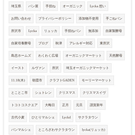
埼玉県
パン屋
手捏ね
オーガニック
Lycka 想い
お問い合わせ
プライバシーポリシー
添加物不使用
手ごねパン
所沢市
Lycka
リュッカ
手捏ねパン
無添加
自家製酵母
自家培養酵母
ブログ
秋津
アレルギー対応
東所沢
島忠ホームズ
わくわく広場
オーガニックマーケット
天然酵母
イースト
ルヴァン
所沢
埼玉オーガニックマーケット
11.18(木)
朝霞市
クラフトGADEN
モーリーマーケット
とことこ市
シュトレン
クリスマス
クリスマスイヴ
トコトコスクエア
大晦日
正月
元旦
謹賀新年
古代小麦
ひとりマルシェ
Lyckd
サクラタウン
パンマルシェ
ところざわサクラタウン
lycka(リュッカ)