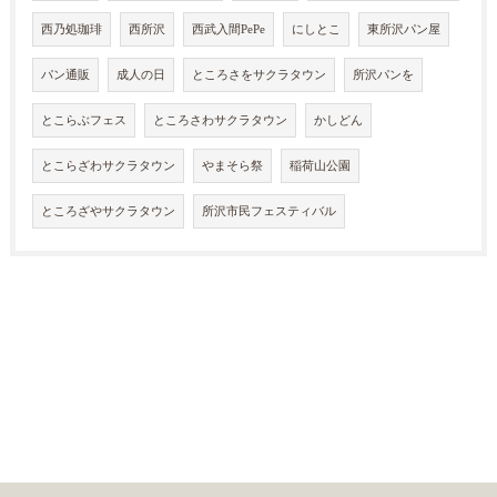
西乃処珈琲
西所沢
西武入間PePe
にしとこ
東所沢パン屋
パン通販
成人の日
ところさをサクラタウン
所沢パンを
とこらぶフェス
ところさわサクラタウン
かしどん
とこらざわサクラタウン
やまそら祭
稲荷山公園
ところざやサクラタウン
所沢市民フェスティバル