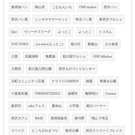
無添加パン
狭山市
こなもんいち
ONE'smaket
所沢パン
所沢パン屋
シンサヤママーケット
埼玉パン屋
東所沢マルシェ
Que
ヴィーナスリーグ
よっとこ
よっとこ
トコろん
YOT-TOKO
yot-toko(よっとこ)
母の日
新狭山
カカ食堂
入曽
武蔵浦和
無農薬
彩の国マルシェ
ONE'sMarket
入間市
彩の国入間公園
所沢ものづくりセンター
元町コミュニティ広場
クラフトGARDEN
朝霞
青葉台公園
り菜屋本舗
THEMATCH2022
金曜市
梅雨明け
Creema
新所沢
nikoフェス
夏休み
小手指
南口パーラー
所沢カフェ
BASE
厨房前販売
南与野
翔んで埼玉
リベイク
ところざわまつり
航空公園
所沢ストリートプレイス